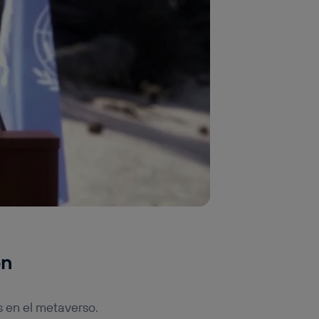
ón
s en el metaverso.