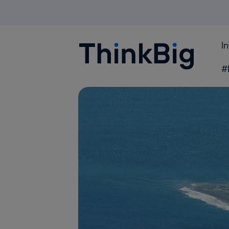
I
Blogthinkbig.com
#