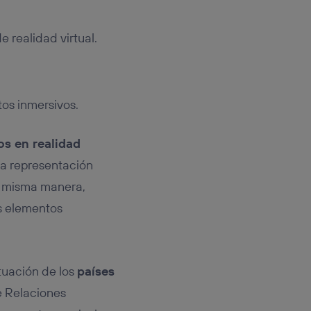
e realidad virtual.
os inmersivos.
os en realidad
na representación
la misma manera,
ás elementos
tuación de los
países
de Relaciones