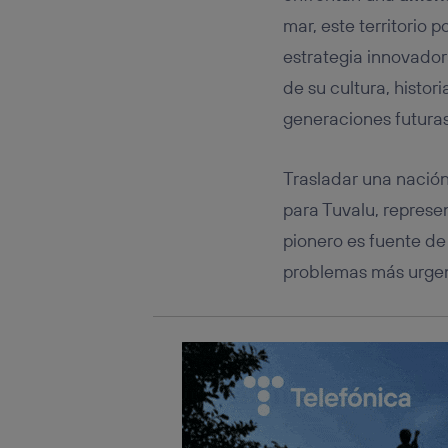
Este iden
conecte s
mar, este territorio
Típicame
estrategia innovado
Si util
de su cultura, histor
realiz
hayan 
generaciones futuras
Si util
únicam
Trasladar una nación
Puedes ge
inferior 
para Tuvalu, repres
Para más 
pionero es fuente de
problemas más urgen