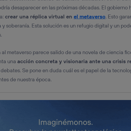
tificador se asigna a la conexión de internet, por lo que cualquier pe
u dispositivo y consienta el uso de la tecnología recibirá el mismo iden
 podría desaparecer en las próximas décadas. El gobierno
nte:
ra:
crear una réplica virtual en
el metaverso
. Esto gara
izas una
conexión de banda ancha
(p. ej., Wi-Fi), el marketing o análi
ia y soberanía. Esta solución es un refugio digital y un po
ará en función de las actividades de navegación de los miembros del
dado su consentimiento.
.
izas
datos móviles
, el marketing será más personalizado, ya que se ba
ente en la navegación del usuario del móvil.
 al metaverso parece salido de una novela de ciencia fic
stionar los consentimientos Utiq seleccionando “Administrar Utiq” e
de esta página web o visitando el
portal de privacidad de Utiq (“c
enta una
acción concreta y visionaria ante una crisis r
información, consulta la
política de privacidad de Utiq
.
 debates. Se pone en duda cuál es el papel de la tecnolog
tes de nuestra época.