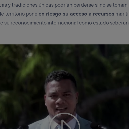
cas y tradiciones únicas podrían perderse si no se toma
e territorio pone
en riesgo su acceso a recursos
maríti
re su reconocimiento internacional como estado soberan