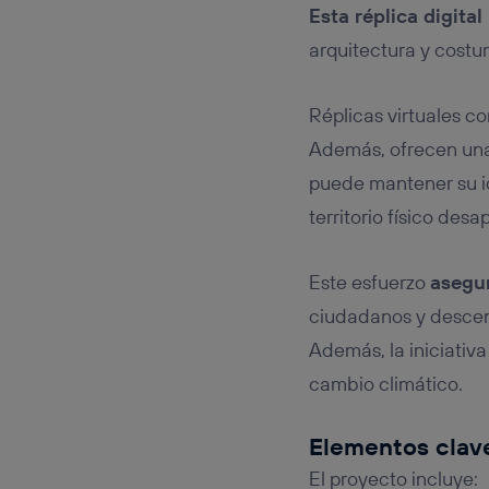
Esta réplica digital
arquitectura y costu
Réplicas virtuales c
Además, ofrecen una 
puede mantener su id
territorio físico desa
Este esfuerzo
asegur
ciudadanos y descen
Además, la iniciativ
cambio climático.
Elementos clave 
El proyecto incluye: