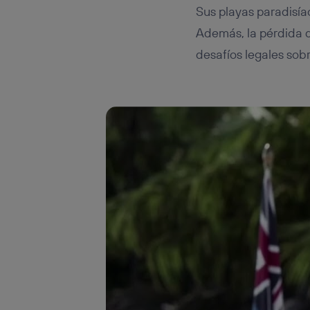
Sus playas paradisía
Además, la pérdida d
desafíos legales sob