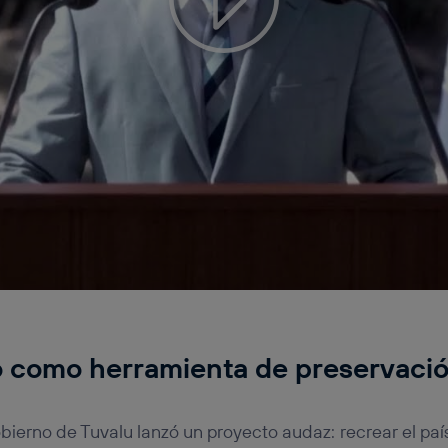
o como herramienta de preservaci
gobierno de Tuvalu lanzó un proyecto audaz:
recrear el paí