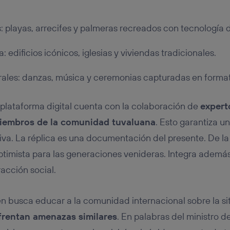
: playas, arrecifes y palmeras recreados con tecnología d
a: edificios icónicos, iglesias y viviendas tradicionales.
rales: danzas, música y ceremonias capturadas en format
a plataforma digital cuenta con la colaboración de
expert
 miembros de la comunidad tuvaluana
. Esto garantiza u
ativa. La réplica es una documentación del presente. De 
ptimista para las generaciones venideras. Integra adem
acción social.
n busca educar a la comunidad internacional sobre la si
nfrentan amenazas similares
. En palabras del ministro 