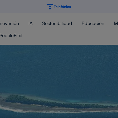
nnovación
IA
Sostenibilidad
Educación
M
PeopleFirst