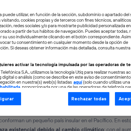
a puede utilizar, en función de la sección, subdominio o apartado del 
 visitando, cookies propias y de terceros con fines técnicos, analíticos
zación, redes sociales y/o para mostrarte publicidad personalizada e
aborado a partir de tus hábitos de navegación. Puedes aceptar todas, 
r su uso individualmente clicando en el botón correspondiente. Asi
evocar tu consentimiento en cualquier momento desde la opción de
ción. Si deseas obtener información más detallada, consulta nuestra
RSO
4 min
 Tuvalu: el metaverso co
uieres activar la tecnología impulsada por las operadoras de te
 Telefónica S.A., utilizamos la tecnología Utiq para realizar nuestras a
nte el cambio climático
 digital o análisis (como se describe en este aviso de consentimient
egación en nuestra(s) web(s) listadas
aquí
(solo cuando utilizas una
 habilitada
, proporcionada por una de las operadoras de telefonía par
tu consentimiento en cada página web).
igurar
Rechazar todas
Acept
ogía Utiq está diseñada con la privacidad como prioridad ofreciéndot
ogía utiliza un identificador cifrado creado por tu
operadora de tele
o tu dirección IP y otra información de la cuenta de cliente de telec
conforman un pequeño país insular en el Pacífico. En es
 a la conexión que utilizas (p. ej., número de teléfono móvil).
za existencial debido al cambio climático
: con el aum