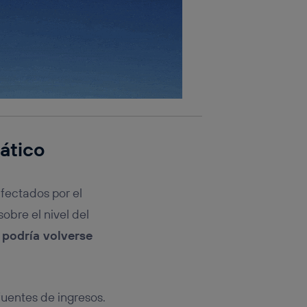
mático
fectados por el
obre el nivel del
u
podría volverse
 fuentes de ingresos.