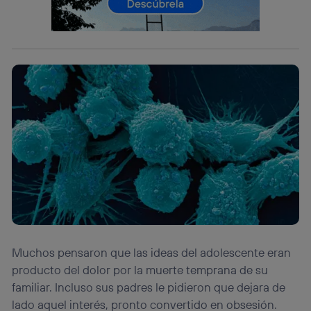
telecomunicaciones vinculada a la conexión que utilizas
(p. ej., número de teléfono móvil).
Este identificador se asigna a la conexión de internet, por
lo que cualquier persona que conecte su dispositivo y
consienta el uso de la tecnología recibirá el mismo
identificador. Típicamente:
Si utilizas una
conexión de banda ancha
(p. ej., Wi-Fi),
el marketing o análisis se realizará en función de las
actividades de navegación de los miembros del hogar
que hayan dado su consentimiento.
Si utilizas
datos móviles
, el marketing será más
personalizado, ya que se basará únicamente en la
navegación del usuario del móvil.
Puedes gestionar los consentimientos Utiq seleccionando
“Administrar Utiq” en la parte inferior de esta página web o
visitando el
portal de privacidad de Utiq
(“consenthub”)
. Para más información, consulta
Muchos pensaron que las ideas del adolescente eran
la
política de privacidad de Utiq
.
producto del dolor por la muerte temprana de su
familiar. Incluso sus padres le pidieron que dejara de
lado aquel interés, pronto convertido en obsesión.