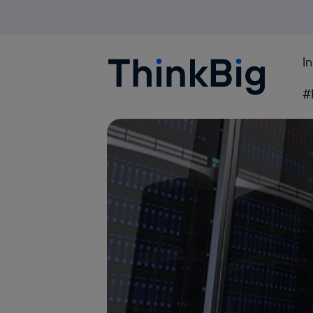
I
Blogthinkbig.com
#