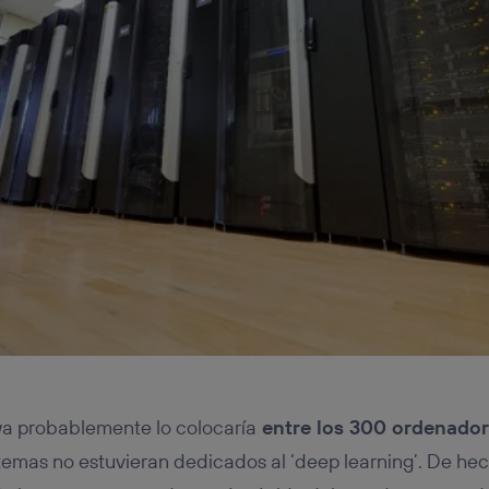
a probablemente lo colocaría
entre los 300 ordenador
stemas no estuvieran dedicados al ‘deep learning’. De he