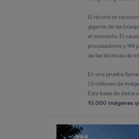
Este iden
conecte s
Típicame
El récord en recono
Si util
gigante de las búsqu
realiz
hayan 
el momento. El caus
Si util
procesadores y 144 p
únicam
de las técnicas de in
Puedes ge
inferior 
Para más 
En una prueba llamad
1,5 millones de imág
Esta base de datos s
10.000 imágenes qu