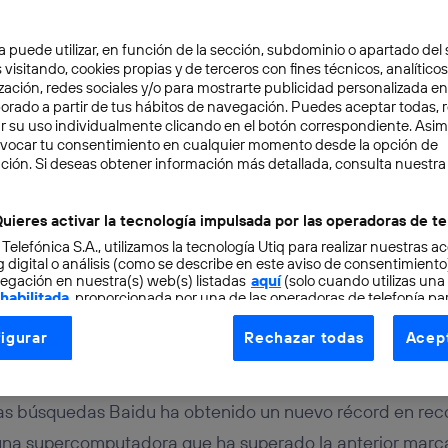
a puede utilizar, en función de la sección, subdominio o apartado del 
 visitando, cookies propias y de terceros con fines técnicos, analíticos
zación, redes sociales y/o para mostrarte publicidad personalizada e
aborado a partir de tus hábitos de navegación. Puedes aceptar todas, 
r su uso individualmente clicando en el botón correspondiente. Asi
evocar tu consentimiento en cualquier momento desde la opción de
ción. Si deseas obtener información más detallada, consulta nuestra
URO
3 min
 Baidu ostenta el nuevo
uieres activar la tecnología impulsada por las operadoras de te
 Telefónica S.A., utilizamos la tecnología Utiq para realizar nuestras a
nocimiento de imágenes
 digital o análisis (como se describe en este aviso de consentimient
egación en nuestra(s) web(s) listadas
aquí
(solo cuando utilizas una
 habilitada
, proporcionada por una de las operadoras de telefonía par
tu consentimiento en cada página web).
igurar
Rechazar todas
Acept
ogía Utiq está diseñada con la privacidad como prioridad ofreciéndot
ogía utiliza un identificador cifrado creado por tu
operadora de tele
o tu dirección IP y otra información de la cuenta de cliente de telec
 las búsquedas Baidu ha obtenido un nuevo récord en re
 a la conexión que utilizas (p. ej., número de teléfono móvil).
una supercomputadora que ha superado la anterior marc