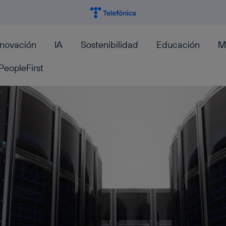
nnovación
IA
Sostenibilidad
Educación
M
PeopleFirst