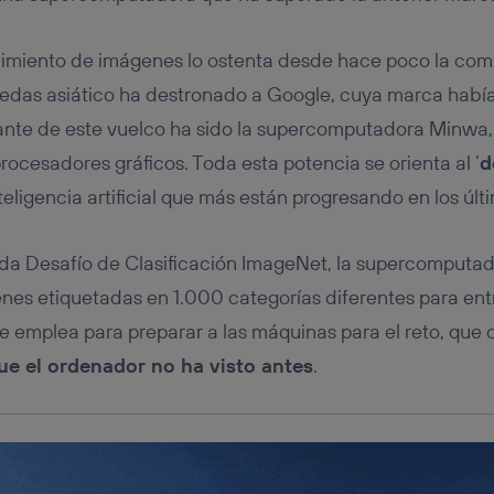
tificador se asigna a la conexión de internet, por lo que cualquier pe
u dispositivo y consienta el uso de la tecnología recibirá el mismo iden
nte:
cimiento de imágenes lo ostenta desde hace poco la comp
izas una
conexión de banda ancha
(p. ej., Wi-Fi), el marketing o análi
edas asiático ha destronado a Google, cuya marca había 
ará en función de las actividades de navegación de los miembros del
dado su consentimiento.
ante de este vuelco ha sido la supercomputadora Minwa,
izas
datos móviles
, el marketing será más personalizado, ya que se ba
rocesadores gráficos. Toda esta potencia se orienta al ‘
d
ente en la navegación del usuario del móvil.
teligencia artificial que más están progresando en los últ
stionar los consentimientos Utiq seleccionando “Administrar Utiq” e
de esta página web o visitando el
portal de privacidad de Utiq (“c
información, consulta la
política de privacidad de Utiq
.
a Desafío de Clasificación ImageNet, la supercomputado
enes etiquetadas en 1.000 categorías diferentes para ent
e emplea para preparar a las máquinas para el reto, que 
e el ordenador no ha visto antes
.