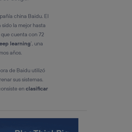
rsona que
tificador.
añía china Baidu. El
sis se
sido la mejor hasta
 hogar que
 que cuenta con 72
sará
eep learning
’, una
imos años.
n la parte
onsenthub”)
.
ra de Baidu utilizó
renar sus sistemas.
consiste en
clasificar