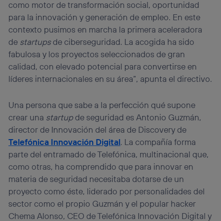
como motor de transformación social, oportunidad
Este identificador se asigna a la conexión de internet, por
para la innovación y generación de empleo. En este
lo que cualquier persona que conecte su dispositivo y
consienta el uso de la tecnología recibirá el mismo
contexto pusimos en marcha la primera aceleradora
identificador. Típicamente:
de
startups
de ciberseguridad. La acogida ha sido
Si utilizas una
conexión de banda ancha
(p. ej., Wi-Fi),
fabulosa y los proyectos seleccionados de gran
el marketing o análisis se realizará en función de las
calidad, con elevado potencial para convertirse en
actividades de navegación de los miembros del hogar
líderes internacionales en su área”, apunta el directivo.
que hayan dado su consentimiento.
Si utilizas
datos móviles
, el marketing será más
personalizado, ya que se basará únicamente en la
Una persona que sabe a la perfección qué supone
navegación del usuario del móvil.
crear una
startup
de seguridad es Antonio Guzmán,
Puedes gestionar los consentimientos Utiq seleccionando
director de Innovación del área de Discovery de
“Administrar Utiq” en la parte inferior de esta página web o
Telefónica Innovación Digital
. La compañía forma
visitando el
portal de privacidad de Utiq
(“consenthub”)
. Para más información, consulta
parte del entramado de Telefónica, multinacional que,
la
política de privacidad de Utiq
.
como otras, ha comprendido que para innovar en
materia de seguridad necesitaba dotarse de un
proyecto como éste, liderado por personalidades del
sector como el propio Guzmán y el popular hacker
Chema Alonso, CEO de Telefónica Innovación Digital y