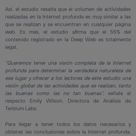
información de la cuenta de cliente de
Así, el estudio resalta que el volumen de actividades
telecomunicaciones vinculada a la conexión que utilizas
(p. ej., número de teléfono móvil).
realizadas en la Internet profunda es muy similar a las
que se realizan y se encuentran en cualquier página
Este identificador se asigna a la conexión de internet, por
lo que cualquier persona que conecte su dispositivo y
web. Es más, el estudio afirma que el 55% del
consienta el uso de la tecnología recibirá el mismo
contenido registrado en la Deep Web es totalmente
identificador. Típicamente:
legal.
Si utilizas una
conexión de banda ancha
(p. ej., Wi-Fi),
el marketing o análisis se realizará en función de las
actividades de navegación de los miembros del hogar
“Queremos tener una visión completa de la Internet
que hayan dado su consentimiento.
profunda para determinar la verdadera naturaleza de
Si utilizas
datos móviles
, el marketing será más
ese lugar y ofrecer a los lectores de este estudio una
personalizado, ya que se basará únicamente en la
visión global de las actividades que se realizan, tanto
navegación del usuario del móvil.
las buenas como las no tan buenas”
, señala al
Puedes gestionar los consentimientos Utiq seleccionando
respecto Emily Wilson, Directora de Análisis de
“Administrar Utiq” en la parte inferior de esta página web o
visitando el
portal de privacidad de Utiq
Terbium Labs.
(“consenthub”)
. Para más información, consulta
la
política de privacidad de Utiq
.
Para llegar a tener todos los datos necesarios y
obtener las conclusiones sobre la Internet profunda,