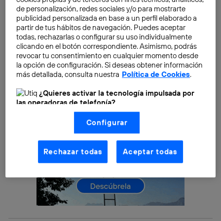
datos con el fin de identificar lo que realmente está
de personalización, redes sociales y/o para mostrarte
ocurriendo en las zonas más oscuras y lejanas de
publicidad personalizada en base a un perfil elaborado a
Internet.
partir de tus hábitos de navegación. Puedes aceptar
todas, rechazarlas o configurar su uso individualmente
clicando en el botón correspondiente. Asimismo, podrás
revocar tu consentimiento en cualquier momento desde
la opción de configuración. Si deseas obtener información
más detallada, consulta nuestra
Política de Cookies
.
¿Quieres activar la tecnología impulsada por
las operadoras de telefonía?
Nosotros, Telefónica S.A., utilizamos la tecnología Utiq para
Configurar
realizar nuestras acciones de marketing digital o análisis
(como se describe en este aviso de consentimiento)
basadas en tu navegación en nuestra(s) web(s)
listadas
aquí
(solo cuando utilizas una
conexión a
Rechazar todas
Aceptar todas
internet habilitada
, proporcionada por una de las
operadoras de telefonía participantes, y otorgas tu
consentimiento en cada página web).
La tecnología Utiq está diseñada con la privacidad como
prioridad ofreciéndote elección y control.
La tecnología utiliza un identificador cifrado creado por tu
operadora de telefonía
, utilizando tu dirección IP y otra