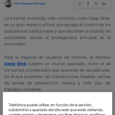
Pablo Requejo Rodriguez
La Internet profunda, más conocida como Deep Web,
es un gran espacio virtual que escapa al control de los
buscadores tradicionales y que esconde un mundo de
actividades donde el protagonista principal es el
anonimato.
Para la mayoría de usuarios de Internet, el término
Deep Web
sugiere un mundo apartado, como el de
los barrios complicados que aparecen en las películas,
en el que proliferan las transacciones ilegales, ventas
de armas de destrucción masiva y todo tipo de
fraudes y crímenes.
En este sentido, el proveedor de datos
Terbium Labs
Telefónica puede utilizar, en función de la sección,
ha realizado el primer estudio sobre el impulso de
subdominio o apartado del sitio web que estés visitando,
cookies propias y de terceros con fines técnicos, analíticos,