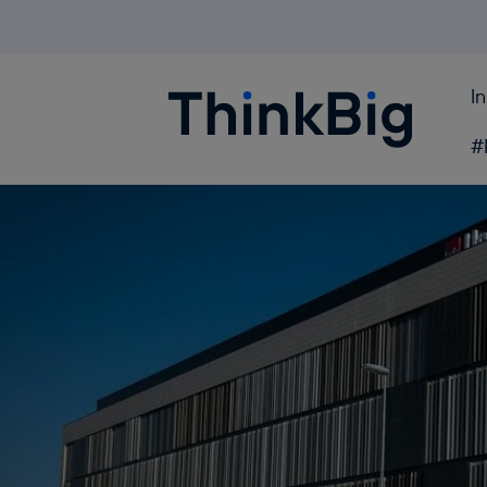
I
Blogthinkbig.com
#