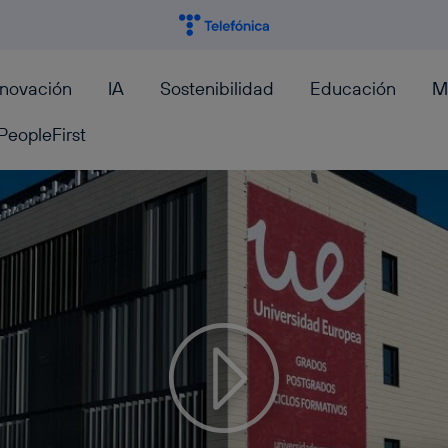
nnovación
IA
Sostenibilidad
Educación
M
PeopleFirst