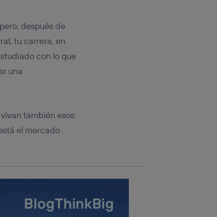
rsona que
tificador.
 pero, después de
sis se
l, tu carrera, en
 hogar que
studiado con lo que
sará
ar una
n la parte
onsenthub”)
.
 vivan también esos
está el mercado