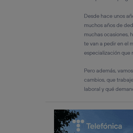
Este iden
conecte s
Típicame
Desde hace unos año
Si util
muchos años de dedic
realiz
hayan 
muchas ocasiones, h
Si util
te van a pedir en el
únicam
especialización que 
Puedes ge
inferior 
Para más 
Pero además, vamos a
cambios, que trabaj
laboral y qué deman