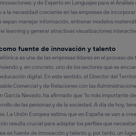
innovaciones; y de Experto en Lenguajes para el Análisis
a la necesidad creciente en las empresas de incorporar 
e sepan manejar información, entrenar modelos matemáti
 learning y generar atractivas visualizaciones interactiv
como fuente de innovación y talento
lefónica es una de las empresas líderes en el proceso de
viviendo y, en concreto, uno de los sectores que se encue
educación digital. En este sentido, el Director del Territo
able Comercial y de Relaciones con las Administracione
án García Nevado, ha afirmado que “lo más importante de
arrollo de las personas y de la sociedad. A día de hoy, t
ales. La Unión Europea estima que en España se van a crea
ón resulta crucial para adaptar los perfiles que necesita
a es fuente de innovación y talento y, por tanto, un luga