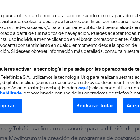
a puede utilizar, en función de la sección, subdominio o apartado del 
 visitando, cookies propias y de terceros con fines técnicos, analíticos
zación, redes sociales y/o para mostrarte publicidad personalizada e
aborado a partir de tus hábitos de navegación. Puedes aceptar todas, 
r su uso individualmente clicando en el botón correspondiente. Asi
evocar tu consentimiento en cualquier momento desde la opción de
CACIÓN
4 min
ción. Si deseas obtener información más detallada, consulta nuestra
tancia de contar con te
uieres activar la tecnología impulsada por las operadoras de te
 Telefónica S.A., utilizamos la tecnología Utiq para realizar nuestras a
iversidad
 digital o análisis (como se describe en este aviso de consentimient
egación en nuestra(s) web(s) listadas
aquí
(solo cuando utilizas una
 habilitada
, proporcionada por una de las operadoras de telefonía par
tu consentimiento en cada página web).
igurar
Rechazar todas
Acept
ogía Utiq está diseñada con la privacidad como prioridad ofreciéndot
n
Melissa Hortet
ogía utiliza un identificador cifrado creado por tu
operadora de tele
o tu dirección IP y otra información de la cuenta de cliente de telec
ea y Telefónica firman un acuerdo para la difusión del 
 a la conexión que utilizas (p. ej., número de teléfono móvil).
ma Movilforum y la creación de programas de postgrado