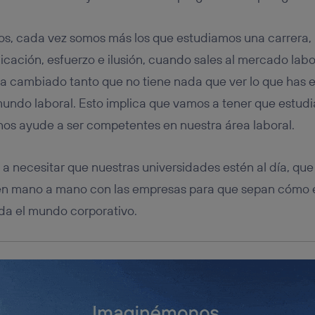
tificador se asigna a la conexión de internet, por lo que cualquier pe
u dispositivo y consienta el uso de la tecnología recibirá el mismo iden
nte:
s, cada vez somos más los que estudiamos una carrera,
izas una
conexión de banda ancha
(p. ej., Wi-Fi), el marketing o análi
ación, esfuerzo e ilusión, cuando sales al mercado labora
ará en función de las actividades de navegación de los miembros del
dado su consentimiento.
a cambiado tanto que no tiene nada que ver lo que has e
izas
datos móviles
, el marketing será más personalizado, ya que se ba
 mundo laboral. Esto implica que vamos a tener que estudi
ente en la navegación del usuario del móvil.
nos ayude a ser competentes en nuestra área laboral.
stionar los consentimientos Utiq seleccionando “Administrar Utiq” e
de esta página web o visitando el
portal de privacidad de Utiq (“c
información, consulta la
política de privacidad de Utiq
.
 necesitar que nuestras universidades estén al día, que
en mano a mano con las empresas para que sepan cómo 
da el mundo corporativo.