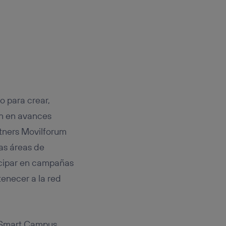
o para crear,
en en avances
rtners Movilforum
as áreas de
icipar en campañas
tenecer a la red
 “Smart Campus