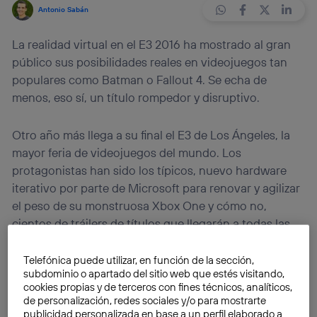
Antonio Sabán
La realidad virtual en el E3 2016 ha mostrado al gran
público sus posibilidades reales en videojuegos tan
populares como Batman o Fallout 4. Se echa de
menos, eso sí, un título rompedor y disruptivo.
Otro año más llega a su final el E3 de Los Ángeles, la
mayor feria de videojuegos del mundo. Los
protagonistas han sido los típicos, nuevo hardware
iterativo por parte de Microsoft para renovar y agilizar
el peso de su monstruosa Xbox One y cómo no,
cientos de tráilers de títulos que llegarán a todas las
consolas de aquí a dos años, o incluso algo más. Todo
ello entra dentro de lo normal, por lo que una de las
Telefónica puede utilizar, en función de la sección,
subdominio o apartado del sitio web que estés visitando,
verdaderas noticias es que la
realidad virtual
en el E3
cookies propias y de terceros con fines técnicos, analíticos,
2016 ha ganado mucha tracción. Veamos las
de personalización, redes sociales y/o para mostrarte
principales apuestas.
publicidad personalizada en base a un perfil elaborado a