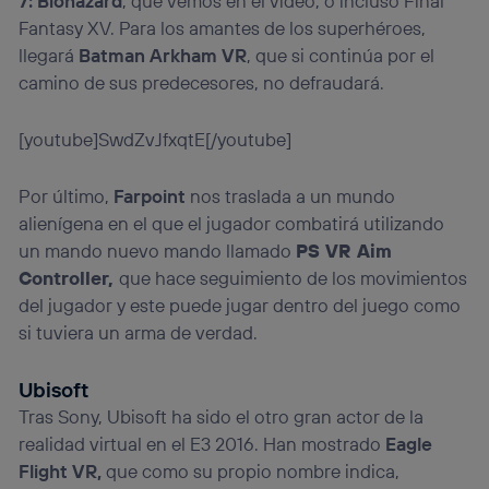
7: Biohazard
, que vemos en el vídeo, o incluso Final
Fantasy XV. Para los amantes de los superhéroes,
llegará
Batman Arkham VR
, que si continúa por el
camino de sus predecesores, no defraudará.
[youtube]SwdZvJfxqtE[/youtube]
Por último,
Farpoint
nos traslada a un mundo
alienígena en el que el jugador combatirá utilizando
un mando nuevo mando llamado
PS VR Aim
Controller,
que hace seguimiento de los movimientos
del jugador y este puede jugar dentro del juego como
si tuviera un arma de verdad.
Ubisoft
Tras Sony, Ubisoft ha sido el otro gran actor de la
realidad virtual en el E3 2016. Han mostrado
Eagle
Flight VR,
que como su propio nombre indica,