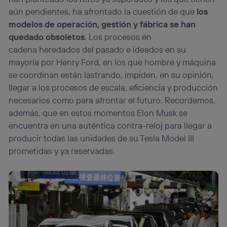
el marketing o análisis se realizará en función de las
aún pendientes, ha afrontado la cuestión de que
los
actividades de navegación de los miembros del hogar
modelos de operación, gestión y fábrica se han
que hayan dado su consentimiento.
quedado obsoletos
. Los procesos en
Si utilizas
datos móviles
, el marketing será más
cadena
heredados del pasado e ideados en su
personalizado, ya que se basará únicamente en la
navegación del usuario del móvil.
mayoría por Henry Ford, en los que hombre y máquina
Puedes gestionar los consentimientos Utiq seleccionando
se coordinan están lastrando, impiden, en su opinión,
“Administrar Utiq” en la parte inferior de esta página web o
llegar a los procesos de escala, eficiencia y producción
visitando el
portal de privacidad de Utiq
necesarios como para afrontar el futuro. Recordemos,
(“consenthub”)
. Para más información, consulta
además, que en estos momentos Elon Musk se
la
política de privacidad de Utiq
.
encuentra en una auténtica contra-
reloj
para llegar a
producir todas las unidades de su Tesla Model III
prometidas y ya reservadas.