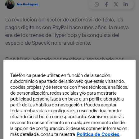
Ara Rodríguez
La revolución del sector de automóvil de Tesla, los
pagos digitales con PayPal hace unos años, la nueva
era de los trenes de Hyperloop y la conquista del
espacio de SpaceX no era suficiente.
Elon Musk, adorado por muchos y reprochado por
otros tantos, tiene la firme intención de revolucionar
cada sector en el que tenga un mínimo de interés. Ya
Telefónica puede utilizar, en función de la sección,
subdominio o apartado del sitio web que estés visitando,
sea personal o financiero.
cookies propias y de terceros con fines técnicos, analíticos,
de personalización, redes sociales y/o para mostrarte
Su nuevo objetivo en este momento no pasa por un
publicidad personalizada en base a un perfil elaborado a
partir de tus hábitos de navegación. Puedes aceptar
medio de transporte, porque de hecho le quedan
todas, rechazarlas o configurar su uso individualmente
pocos que traer a pleno siglo XXI, sino por algo
clicando en el botón correspondiente. Asimismo, podrás
mucho más básico y sencillo:
las fábricas.
Se ha
revocar tu consentimiento en cualquier momento desde
la opción de configuración. Si deseas obtener información
referido, concretamente, a las fábricas americanas,
más detallada, consulta nuestra
Política de Cookies
.
pero realmente quería abarcar a las de todo el mundo.