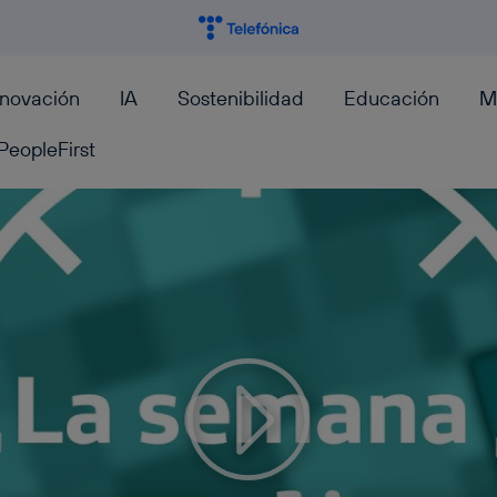
nnovación
IA
Sostenibilidad
Educación
M
PeopleFirst