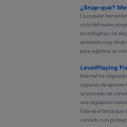
¿Snap-qué? Men
La popular herramien
ciclo del nuevo pro
tecnológicas, ha ele
ambiente muy dinámic
para aglutinar la con
LevelPlaying Fi
Internet ha originad
capaces de aprovecha
un proceso de conver
una regulación asimé
Este es el tema que 
contado con protagon