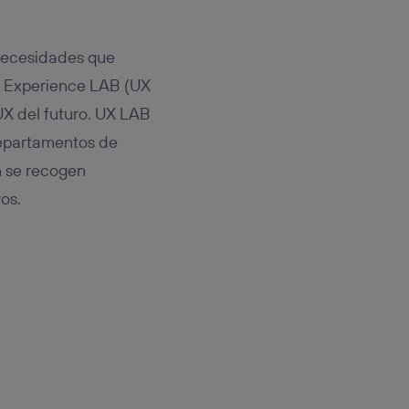
 necesidades que
er Experience LAB (UX
UX del futuro. UX LAB
 departamentos de
n se recogen
os.