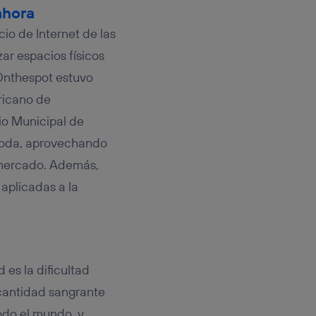
rsona que
ahora
tificador.
io de Internet de las
sis se
zar espacios físicos
 hogar que
 Onthespot estuvo
sará
ericano de
cio Municipal de
n la parte
onsenthub”)
.
 moda, aprovechando
 mercado. Además,
aplicadas a la
 es la dificultad
 cantidad sangrante
todo el mundo, y