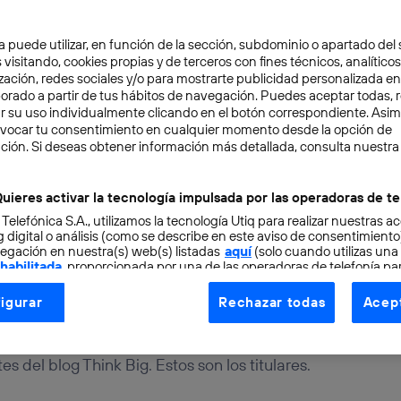
a puede utilizar, en función de la sección, subdominio o apartado del 
 visitando, cookies propias y de terceros con fines técnicos, analíticos
zación, redes sociales y/o para mostrarte publicidad personalizada e
aborado a partir de tus hábitos de navegación. Puedes aceptar todas, 
r su uso individualmente clicando en el botón correspondiente. Asi
ITAL
3 min
evocar tu consentimiento en cualquier momento desde la opción de
ción. Si deseas obtener información más detallada, consulta nuestra
a en un minuto. La tecn
 de la sociedad
uieres activar la tecnología impulsada por las operadoras de te
 Telefónica S.A., utilizamos la tecnología Utiq para realizar nuestras a
 digital o análisis (como se describe en este aviso de consentimient
egación en nuestra(s) web(s) listadas
aquí
(solo cuando utilizas una
 habilitada
, proporcionada por una de las operadoras de telefonía par
al
Cristina García Ruanova
tu consentimiento en cada página web).
igurar
Rechazar todas
Acept
ogía Utiq está diseñada con la privacidad como prioridad ofreciéndot
egresamos con otra edición de “La semana en un minuto
ogía utiliza un identificador cifrado creado por tu
operadora de tele
es del blog Think Big. Estos son los titulares.
o tu dirección IP y otra información de la cuenta de cliente de telec
 a la conexión que utilizas (p. ej., número de teléfono móvil).