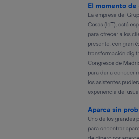
Este iden
El momento de d
conecte s
Típicame
La empresa del Grupo
Si util
Cosas (IoT), está esp
realiz
hayan 
para ofrecer a los c
Si util
presente, con gran é
únicam
transformación digita
Puedes ge
inferior 
Congresos de Madrid
Para más 
para dar a conocer 
los asistentes pudie
experiencia del usua
Aparca sin pro
Uno de los grandes p
para encontrar aparc
de dinero por aparca