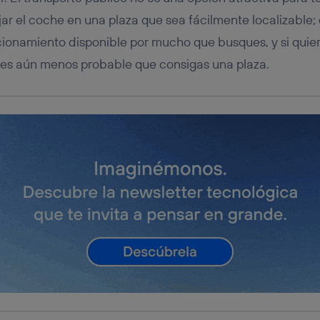
ar el coche en una plaza que sea fácilmente localizable;
ionamiento disponible por mucho que busques, y si quie
es es aún menos probable que consigas una plaza.