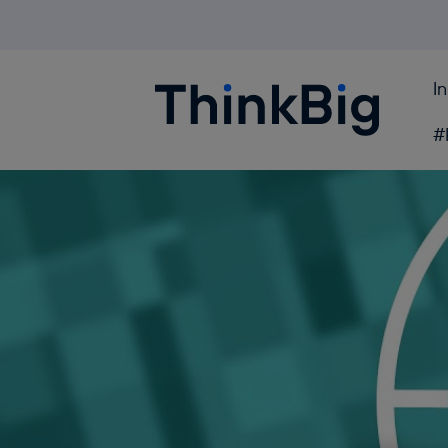
I
Blogthinkbig.com
#