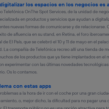
tificador se asigna a la conexión de internet, por lo que cualquier pe
igitalizar los espacios en los negocios es 
u dispositivo y consienta el uso de la tecnología recibirá el mismo iden
nte:
 Telefónica OnThe Spot Services, de la unidad de negoc
izas una
conexión de banda ancha
(p. ej., Wi-Fi), el marketing o análi
ecializada en productos y servicios que ayudan a digitali
ará en función de las actividades de navegación de los miembros del
dado su consentimiento.
lientes nuevas formas de comunicarse y de relacionarse.
izas
datos móviles
, el marketing será más personalizado, ya que se ba
xito de afluencia en su stand, en Retina, el foro iberoam
ente en la navegación del usuario del móvil.
l de El País, que se celebró el 10 y 11 de mayo en el pala
stionar los consentimientos Utiq seleccionando “Administrar Utiq” e
de esta página web o visitando el
portal de privacidad de Utiq (“c
. La compañía de Telefónica recreo allí una tienda de
información, consulta la
política de privacidad de Utiq
.
muchos de los productos que ya tiene implantados en el
ron experimentar con las últimas novedades tecnológicas 
rio. Os lo contamos.
blema con estas apps
roblemas a la hora de ir con el coche por una gran ciudad
amiento, o, mejor dicho, la dificultad para no pagar una
r. El transporte público no es una opción atractiva para 