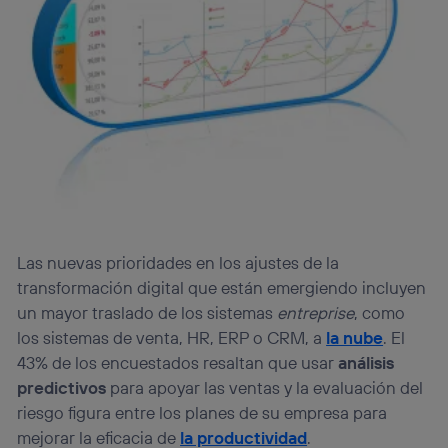
(p. ej., número de teléfono móvil).
Este identificador se asigna a la conexión de internet, por
lo que cualquier persona que conecte su dispositivo y
consienta el uso de la tecnología recibirá el mismo
identificador. Típicamente:
Si utilizas una
conexión de banda ancha
(p. ej., Wi-Fi),
el marketing o análisis se realizará en función de las
actividades de navegación de los miembros del hogar
que hayan dado su consentimiento.
Si utilizas
datos móviles
, el marketing será más
personalizado, ya que se basará únicamente en la
navegación del usuario del móvil.
Las nuevas prioridades en los ajustes de la
Puedes gestionar los consentimientos Utiq seleccionando
“Administrar Utiq” en la parte inferior de esta página web o
transformación digital que están emergiendo incluyen
visitando el
portal de privacidad de Utiq
un mayor traslado de los sistemas
entreprise
, como
(“consenthub”)
. Para más información, consulta
los sistemas de venta, HR, ERP o CRM, a
la nube
. El
la
política de privacidad de Utiq
.
43% de los encuestados resaltan que usar
análisis
predictivos
para apoyar las ventas y la evaluación del
riesgo figura entre los planes de su empresa para
mejorar la eficacia de
la productividad
.