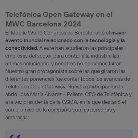
el marketing o análisis se realizará en función de las
actividades de navegación de los miembros del hogar
Telefónica Open Gateway en el
que hayan dado su consentimiento.
MWC Barcelona 2024
Si utilizas
datos móviles
, el marketing será más
personalizado, ya que se basará únicamente en la
El Mobile World Congress de Barcelona es el
mayor
navegación del usuario del móvil.
evento mundial relacionado con la tecnología y la
Puedes gestionar los consentimientos Utiq seleccionando
conectividad
. A este han acudieron las principales
“Administrar Utiq” en la parte inferior de esta página web o
visitando el
portal de privacidad de Utiq
empresas del sector para contar a la industria las
(“consenthub”)
. Para más información, consulta
últimas soluciones, y nosotros no podíamos faltar.
la
política de privacidad de Utiq
.
Nuestro gran protagonista sobre las que giraron las
diferentes ponencias fue contar todos los avances de
Telefónica Open Gateway. Nuestra participación la
abrió José María Álvarez – Pallete, CEO de Telefónica y
a la vez presidente de la GSMA, en la que destacó el
compromiso de la compañía con las personas y
empresas: