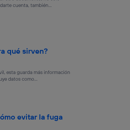
rsona que
 darte cuenta, también...
tificador.
sis se
 hogar que
sará
ra qué sirven?
n la parte
onsenthub”)
.
il, esta guarda más información
uye datos como...
ómo evitar la fuga