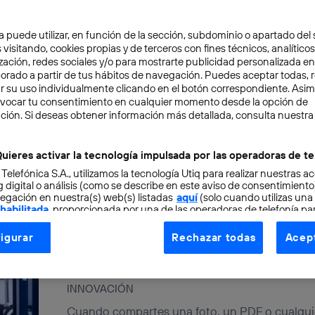
Tipos de metadatos: descript
a puede utilizar, en función de la sección, subdominio o apartado del 
 visitando, cookies propias y de terceros con fines técnicos, analíticos
administrativos y estructural
zación, redes sociales y/o para mostrarte publicidad personalizada e
aborado a partir de tus hábitos de navegación. Puedes aceptar todas, 
r su uso individualmente clicando en el botón correspondiente. Asi
INNOVACIÓN
evocar tu consentimiento en cualquier momento desde la opción de
Vivimos en una época donde la información es
ción. Si deseas obtener información más detallada, consulta nuestra
valiosos, pero también uno de los más difíciles 
Álvaro Álvarez
uieres activar la tecnología impulsada por las operadoras de te
 Telefónica S.A., utilizamos la tecnología Utiq para realizar nuestras a
 digital o análisis (como se describe en este aviso de consentimient
egación en nuestra(s) web(s) listadas
aquí
(solo cuando utilizas una
 habilitada
, proporcionada por una de las operadoras de telefonía par
tu consentimiento en cada página web).
Paso a paso: Cómo ver los me
igurar
Rechazar todas
Acept
ogía Utiq está diseñada con la privacidad como prioridad ofreciéndot
archivos digitales y evitar f
ogía utiliza un identificador cifrado creado por tu
operadora de tele
o tu dirección IP y otra información de la cuenta de cliente de telec
INNOVACIÓN
 a la conexión que utilizas (p. ej., número de teléfono móvil).
Cuando compartes una foto, un PDF o cualqui