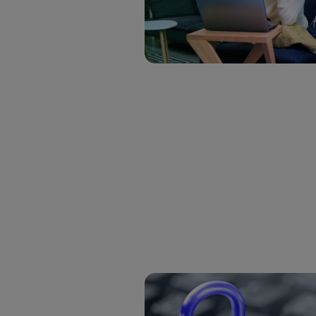
Este iden
conecte s
Típicame
Si util
realiz
hayan 
Si util
únicam
Puedes ge
inferior 
Para más 