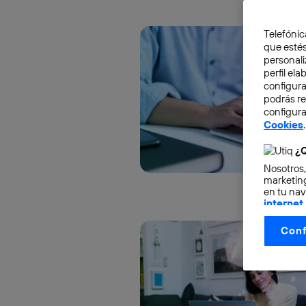
Telefónic
que estés
personali
perfil el
configura
podrás r
configura
Cookies
.
¿Q
Nosotros,
marketing
en tu nav
internet
otorgas 
Conf
La tecnol
control.
La tecnol
utilizand
vinculada