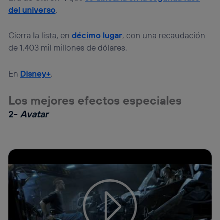
del universo
.
Cierra la lista, en
décimo lugar
, con una recaudación
de 1.403 mil millones de dólares.
En
Disney+
.
Los mejores efectos especiales
2-
Avatar
Tu configuración de cookies no permite la visualización de
este contenido
Configurar cookies