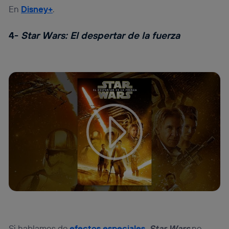
En
Disney+
.
4-
Star Wars: El despertar de la fuerza
Tu configuración de cookies no permite la visualización de
este contenido
Configurar cookies
Si hablamos de
efectos especiales
,
Star Wars
no