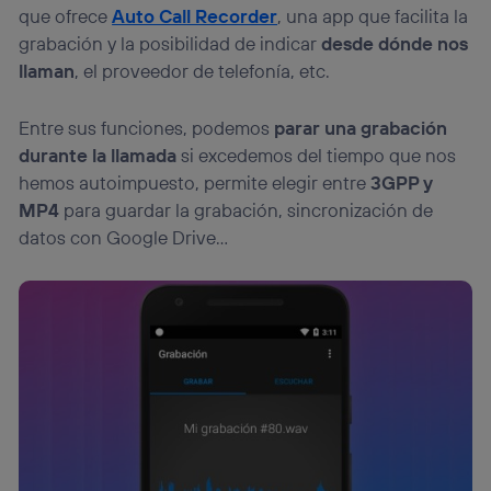
que ofrece
Auto Call Recorder
, una app que facilita la
grabación y la posibilidad de indicar
desde dónde nos
llaman
, el proveedor de telefonía, etc.
Entre sus funciones, podemos
parar una grabación
durante la llamada
si excedemos del tiempo que nos
hemos autoimpuesto, permite elegir entre
3GPP y
MP4
para guardar la grabación, sincronización de
datos con Google Drive…