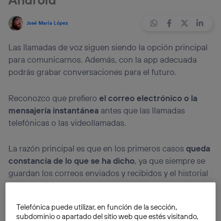
José María López
Las llamadas de voz siguen siendo la opción principal
para comunicarnos. Además, con la app adecuada
podrás grabar conversaciones para el futuro.
Reconozco que prefiero
el correo electrónico o la
mensajería instantánea
antes que las llamadas
telefónicas o las videollamadas.
La razón principal es que en los primeros casos
queda
constancia de lo que se ha dicho
, ya que siempre se
guardan los correos enviados y recibidos y el historial
de mensajes.
Telefónica puede utilizar, en función de la sección,
subdominio o apartado del sitio web que estés visitando,