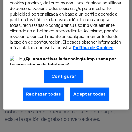
cookies propias y de terceros con fines técnicos, analíticos,
de personalización, redes sociales y/o para mostrarte
publicidad personalizada en base a un perfil elaborado a
partir de tus hábitos de navegación. Puedes aceptar
todas, rechazarlas o configurar su uso individualmente
clicando en el botón correspondiente. Asimismo, podrás
revocar tu consentimiento en cualquier momento desde
la opción de configuración. Si deseas obtener información
más detallada, consulta nuestra
Política de Cookies
.
¿Quieres activar la tecnología impulsada por
las operadoras de telefonía?
Nosotros, Telefónica S.A., utilizamos la tecnología Utiq para
Configurar
realizar nuestras acciones de marketing digital o análisis
(como se describe en este aviso de consentimiento)
basadas en tu navegación en nuestra(s) web(s)
listadas
aquí
(solo cuando utilizas una
conexión a
Rechazar todas
Aceptar todas
internet habilitada
, proporcionada por una de las
operadoras de telefonía participantes, y otorgas tu
En cambio, en las llamadas o videollamadas, o tomas
consentimiento en cada página web).
nota o debes tener buena memoria. Sin embargo,
La tecnología Utiq está diseñada con la privacidad como
existe la opción de grabar conversaciones.
prioridad ofreciéndote elección y control.
La tecnología utiliza un identificador cifrado creado por tu