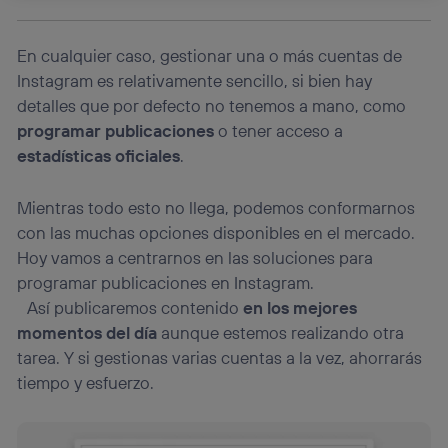
La tecnología Utiq está diseñada con la privacidad como
prioridad ofreciéndote elección y control.
En cualquier caso, gestionar una o más cuentas de
La tecnología utiliza un identificador cifrado creado por tu
operadora de telefonía
, utilizando tu dirección IP y otra
Instagram es relativamente sencillo, si bien hay
información de la cuenta de cliente de
detalles que por defecto no tenemos a mano, como
telecomunicaciones vinculada a la conexión que utilizas
programar publicaciones
o tener acceso a
(p. ej., número de teléfono móvil).
estadísticas oficiales
.
Este identificador se asigna a la conexión de internet, por
lo que cualquier persona que conecte su dispositivo y
consienta el uso de la tecnología recibirá el mismo
Mientras todo esto no llega, podemos conformarnos
identificador. Típicamente:
con las muchas opciones disponibles en el mercado.
Si utilizas una
conexión de banda ancha
(p. ej., Wi-Fi),
Hoy vamos a centrarnos en las soluciones para
el marketing o análisis se realizará en función de las
actividades de navegación de los miembros del hogar
programar publicaciones en Instagram.
que hayan dado su consentimiento.
Así publicaremos contenido
en los mejores
Si utilizas
datos móviles
, el marketing será más
momentos del día
aunque estemos realizando otra
personalizado, ya que se basará únicamente en la
tarea. Y si gestionas varias cuentas a la vez, ahorrarás
navegación del usuario del móvil.
tiempo y esfuerzo.
Puedes gestionar los consentimientos Utiq seleccionando
“Administrar Utiq” en la parte inferior de esta página web o
visitando el
portal de privacidad de Utiq