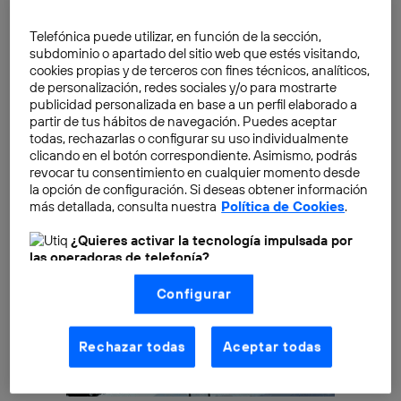
originalmente pensada para compartir fotografías, sea
más versátil y permita más actividades, como las
Telefónica puede utilizar, en función de la sección,
historias de Instagram
o
Instagram Stories
o la
subdominio o apartado del sitio web que estés visitando,
posibilidad de subir
animaciones GIF
.
cookies propias y de terceros con fines técnicos, analíticos,
de personalización, redes sociales y/o para mostrarte
publicidad personalizada en base a un perfil elaborado a
partir de tus hábitos de navegación. Puedes aceptar
todas, rechazarlas o configurar su uso individualmente
clicando en el botón correspondiente. Asimismo, podrás
revocar tu consentimiento en cualquier momento desde
la opción de configuración. Si deseas obtener información
más detallada, consulta nuestra
Política de Cookies
.
¿Quieres activar la tecnología impulsada por
las operadoras de telefonía?
Nosotros, Telefónica S.A., utilizamos la tecnología Utiq para
Configurar
realizar nuestras acciones de marketing digital o análisis
(como se describe en este aviso de consentimiento)
basadas en tu navegación en nuestra(s) web(s)
listadas
aquí
(solo cuando utilizas una
conexión a
Rechazar todas
Aceptar todas
internet habilitada
, proporcionada por una de las
operadoras de telefonía participantes, y otorgas tu
consentimiento en cada página web).