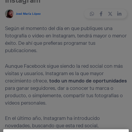
José María López
Según el momento del día en que publiques una
fotografía o vídeo en Instagram, tendrá mayor o menor
éxito. De ahí que prefieras programar tus
publicaciones.
Aunque Facebook sigue siendo la red social con más
visitas y usuarios, Instagram es la que mayor
crecimiento ofrece,
todo un mundo de oportunidades
para ganar seguidores, dar a conocer tu marca o
producto, o simplemente, compartir tus fotografías o
vídeos personales.
En el último año, Instagram ha introducido
novedades, buscando que esta red social,