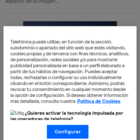
aspecto de la imagen…
Telefónica puede utilizar, en función de la sección,
subdominio o apartado del sitio web que estés visitando,
cookies propias y de terceros con fines técnicos, analíticos,
de personalización, redes sociales y/o para mostrarte
publicidad personalizada en base a un perfil elaborado a
partir de tus hábitos de navegación. Puedes aceptar
todas, rechazarlas o configurar su uso individualmente
clicando en el botón correspondiente. Asimismo, podrás
revocar tu consentimiento en cualquier momento desde
la opción de configuración. Si deseas obtener información
más detallada, consulta nuestra
Política de Cookies
.
¿Quieres activar la tecnología impulsada por
las operadoras de telefonía?
Nosotros, Telefónica S.A., utilizamos la tecnología Utiq para
Configurar
realizar nuestras acciones de marketing digital o análisis
Además, ya no es necesario contar con una
(como se describe en este aviso de consentimiento)