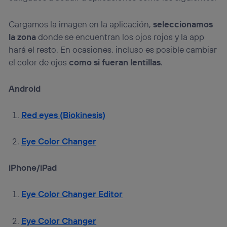
navegación del usuario del móvil.
Puedes gestionar los consentimientos Utiq seleccionando
Cargamos la imagen en la aplicación,
seleccionamos
“Administrar Utiq” en la parte inferior de esta página web o
la zona
donde se encuentran los ojos rojos y la app
visitando el
portal de privacidad de Utiq
(“consenthub”)
. Para más información, consulta
hará el resto. En ocasiones, incluso es posible cambiar
la
política de privacidad de Utiq
.
el color de ojos
como si fueran lentillas
.
Android
Red eyes (Biokinesis)
Eye Color Changer
iPhone/iPad
Eye Color Changer Editor
Eye Color Changer