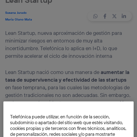
Susana Jurado
María Olano Mata
Lean Startup, nueva aproximación de gestión para
minimizar riesgos en entornos de muy alta
incertidumbre. Telefónica lo aplica en I+D, lo que
permite acelerar el ciclo de innovación interna
Lean Startup nació como una manera de
aumentar la
tasa de supervivencia y efectividad de las startups
en fase temprana
,
para las cuales las metodologías de
gestión tradicionales no son adecuadas. Sin embargo,
cada vez es más evidente que
una gran corporación
también puede beneficiarse de la aplicación de
Lean
Telefónica puede utilizar, en función de la sección,
Startup
.
subdominio o apartado del sitio web que estés visitando,
cookies propias y de terceros con fines técnicos, analíticos,
Telefónica ha abrazado un reto de liderazgo como
de personalización, redes sociales y/o para mostrarte