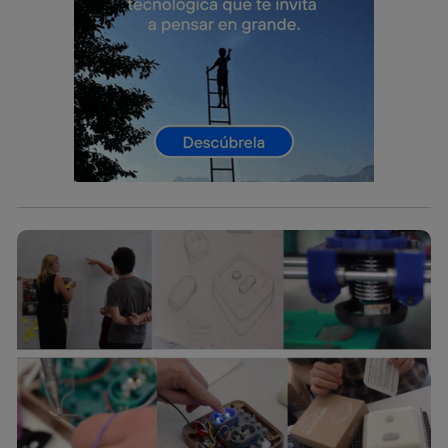
telecomunicaciones vinculada a la conexión que utilizas
(p. ej., número de teléfono móvil).
Este identificador se asigna a la conexión de internet, por
lo que cualquier persona que conecte su dispositivo y
consienta el uso de la tecnología recibirá el mismo
identificador. Típicamente:
Si utilizas una
conexión de banda ancha
(p. ej., Wi-Fi),
el marketing o análisis se realizará en función de las
actividades de navegación de los miembros del hogar
que hayan dado su consentimiento.
Si utilizas
datos móviles
, el marketing será más
personalizado, ya que se basará únicamente en la
navegación del usuario del móvil.
Puedes gestionar los consentimientos Utiq seleccionando
“Administrar Utiq” en la parte inferior de esta página web o
visitando el
portal de privacidad de Utiq
(“consenthub”)
. Para más información, consulta
la
política de privacidad de Utiq
.