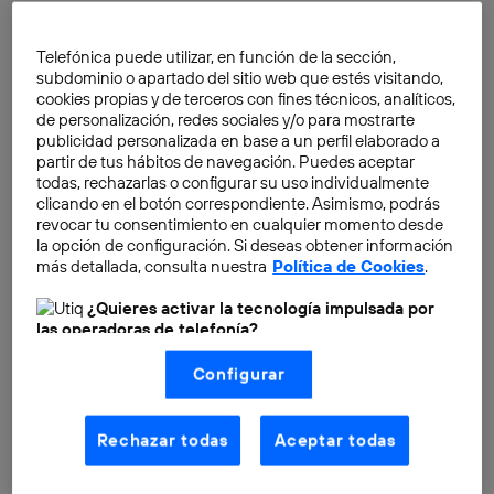
continuo
. Un proceso que consta de ciclos que van
del punto A al punto B y al punto C volviendo al punto
Telefónica puede utilizar, en función de la sección,
A para retroalimentar y mejorar el ciclo al completo.
subdominio o apartado del sitio web que estés visitando,
cookies propias y de terceros con fines técnicos, analíticos,
de personalización, redes sociales y/o para mostrarte
publicidad personalizada en base a un perfil elaborado a
partir de tus hábitos de navegación. Puedes aceptar
todas, rechazarlas o configurar su uso individualmente
clicando en el botón correspondiente. Asimismo, podrás
revocar tu consentimiento en cualquier momento desde
la opción de configuración. Si deseas obtener información
más detallada, consulta nuestra
Política de Cookies
.
¿Quieres activar la tecnología impulsada por
las operadoras de telefonía?
Nosotros, Telefónica S.A., utilizamos la tecnología Utiq para
Configurar
realizar nuestras acciones de marketing digital o análisis
(como se describe en este aviso de consentimiento)
basadas en tu navegación en nuestra(s) web(s)
listadas
aquí
(solo cuando utilizas una
conexión a
Rechazar todas
Aceptar todas
internet habilitada
, proporcionada por una de las
operadoras de telefonía participantes, y otorgas tu
consentimiento en cada página web).