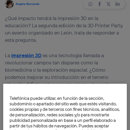
Angela Bernardo
¿Qué impacto tendrá la impresión 3D en la
educación? La segunda edición de la 3D Printer Party,
un evento organizado en León, trata de responder a
esta pregunta.
La
impresión 3D
es una tecnología llamada a
revolucionar campos tan dispares como la
biomedicina o la exploración espacial. ¿Cómo
podemos mejorar su introducción en el terreno
educativo? Ésta es la pregunta planteada por la
segunda edición de la
3D Printer Party
, un evento
Telefónica puede utilizar, en función de la sección,
organizado hace unos días en el Espacio Vías de León.
subdominio o apartado del sitio web que estés visitando,
cookies propias y de terceros con fines técnicos, analíticos,
Este encuentro se convirtió el año pasado en la
de personalización, redes sociales y/o para mostrarte
publicidad personalizada en base a un perfil elaborado a
jornada sobre impresión 3D con mayor número de
partir de tus hábitos de navegación. Puedes aceptar
asistentes a nivel nacional, superando los seis mil