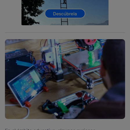
Este identificador se asigna a la conexión de internet, por
lo que cualquier persona que conecte su dispositivo y
consienta el uso de la tecnología recibirá el mismo
identificador. Típicamente:
Si utilizas una
conexión de banda ancha
(p. ej., Wi-Fi),
el marketing o análisis se realizará en función de las
actividades de navegación de los miembros del hogar
que hayan dado su consentimiento.
Si utilizas
datos móviles
, el marketing será más
personalizado, ya que se basará únicamente en la
navegación del usuario del móvil.
Puedes gestionar los consentimientos Utiq seleccionando
“Administrar Utiq” en la parte inferior de esta página web o
visitando el
portal de privacidad de Utiq
(“consenthub”)
. Para más información, consulta
la
política de privacidad de Utiq
.