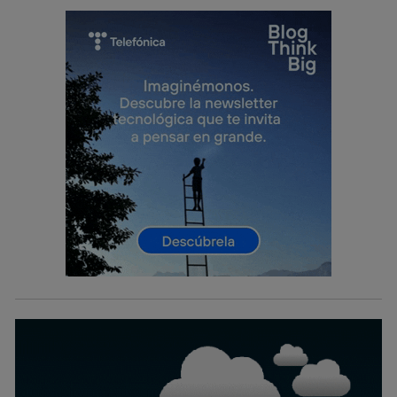
prioridad ofreciéndote elección y control.
La tecnología utiliza un identificador cifrado creado por tu
operadora de telefonía
, utilizando tu dirección IP y otra
información de la cuenta de cliente de
telecomunicaciones vinculada a la conexión que utilizas
(p. ej., número de teléfono móvil).
Este identificador se asigna a la conexión de internet, por
lo que cualquier persona que conecte su dispositivo y
consienta el uso de la tecnología recibirá el mismo
identificador. Típicamente:
Si utilizas una
conexión de banda ancha
(p. ej., Wi-Fi),
el marketing o análisis se realizará en función de las
actividades de navegación de los miembros del hogar
que hayan dado su consentimiento.
Si utilizas
datos móviles
, el marketing será más
personalizado, ya que se basará únicamente en la
navegación del usuario del móvil.
Puedes gestionar los consentimientos Utiq seleccionando
“Administrar Utiq” en la parte inferior de esta página web o
visitando el
portal de privacidad de Utiq
(“consenthub”)
. Para más información, consulta
la
política de privacidad de Utiq
.