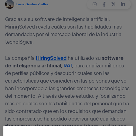
Lucía Gavilán Rivillas
Gracias a su software de inteligencia artificial,
HiringSolved revela cuáles son las habilidades más
demandadas por el mercado laboral de la industria
tecnológica.
La compañía
HiringSolved
ha utilizado su
software
de inteligencia artificial
,
RAI
, para analizar millones
de perfiles públicos y descubrir cuáles son las
características que coinciden en las personas que se
han incorporado a las grandes empresas tecnológicas
del momento. A través de este estudio, y focalizando
más en cuáles son las habilidades del personal que ha
sido contratado que en los requisitos que demandan
las empresas, se ha podido observar qué cualidades
tienen más valor en este mercado laboral, cuáles son
los puestos de trabajo más demandados entre dichas