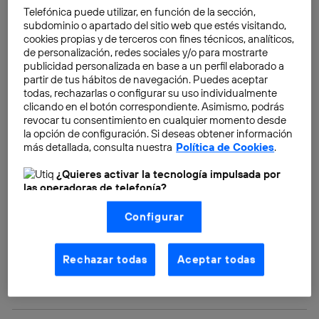
compañías y en qué Universidades han estudiado la
Telefónica puede utilizar, en función de la sección,
subdominio o apartado del sitio web que estés visitando,
mayoría de aspirantes.
cookies propias y de terceros con fines técnicos, analíticos,
de personalización, redes sociales y/o para mostrarte
publicidad personalizada en base a un perfil elaborado a
En el estudio se han analizado los perfiles de más de
partir de tus hábitos de navegación. Puedes aceptar
10.000 individuos que han sido contratados o
todas, rechazarlas o configurar su uso individualmente
reubicados en las 25 compañías más importantes de
clicando en el botón correspondiente. Asimismo, podrás
Silicon Valley desde 2016. Para recopilar todos estos
revocar tu consentimiento en cualquier momento desde
la opción de configuración. Si deseas obtener información
datos, han utilizado en su
API
un
algoritmo
más detallada, consulta nuestra
Política de Cookies
.
desarrollado para indexar las habilidades
. Gracias a
este proceso, se pueda analizar en tiempo real cuál es
¿Quieres activar la tecnología impulsada por
las operadoras de telefonía?
el perfil ideal que buscan las empresas tecnológicas.
Nosotros, Telefónica S.A., utilizamos la tecnología Utiq para
Los parámetros a tener en cuenta han sido: las
Configurar
realizar nuestras acciones de marketing digital o análisis
habilidades que más han abundado en las últimas
(como se describe en este aviso de consentimiento)
basadas en tu navegación en nuestra(s) web(s)
contrataciones de algunas de estas compañías, y el
listadas
aquí
(solo cuando utilizas una
conexión a
Rechazar todas
Aceptar todas
puesto de trabajo que han cubierto las personas
internet habilitada
, proporcionada por una de las
operadoras de telefonía participantes, y otorgas tu
seleccionadas.
consentimiento en cada página web).
La tecnología Utiq está diseñada con la privacidad como