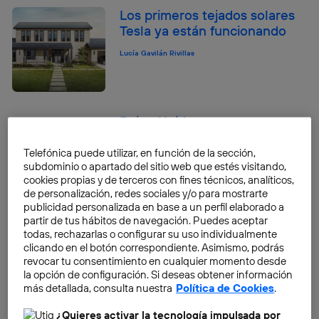
Los primeros tejados solares
Tesla ya están funcionando
Lucía Gavilán Rivillas
Reino Unido apuesta por
“túneles” que absorben la
contaminación
Telefónica puede utilizar, en función de la sección,
subdominio o apartado del sitio web que estés visitando,
Lucía Gavilán Rivillas
cookies propias y de terceros con fines técnicos, analíticos,
de personalización, redes sociales y/o para mostrarte
publicidad personalizada en base a un perfil elaborado a
Bill Gates invierte 75 millones
partir de tus hábitos de navegación. Puedes aceptar
de dólares en carne artificial
todas, rechazarlas o configurar su uso individualmente
clicando en el botón correspondiente. Asimismo, podrás
Lucía Gavilán Rivillas
revocar tu consentimiento en cualquier momento desde
la opción de configuración. Si deseas obtener información
San Marino será la primera
más detallada, consulta nuestra
Política de Cookies
.
ciudad europea con 5G
¿Quieres activar la tecnología impulsada por