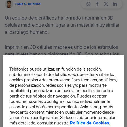
Pablo G. Bejerano
Un equipo de científicos ha logrado imprimir en 3D
células madre que dan lugar a un material muy similar
al cartílago humano.
Imprimir en 3D células madre es uno de los estímulos
para investigar con bioimpresión 3D. Son muchos los
trabajos que se realizan en este campo, pero pocos
tienen éxitos reseñables. La investigación de la
Telefónica puede utilizar, en función de la sección,
subdominio o apartado del sitio web que estés visitando,
Sahlgrenska Academy, en Bélgica, y la Chalmers
cookies propias y de terceros con fines técnicos, analíticos,
University of Technology sí ha logrado un hito. En este
de personalización, redes sociales y/o para mostrarte
caso se trata de la reproducción de
un material muy
publicidad personalizada en base a un perfil elaborado a
partir de tus hábitos de navegación. Puedes aceptar
similar al cartílago
. El avance tiene relevancia en
todas, rechazarlas o configurar su uso individualmente
tanto el tejido cartilaginoso tiene una capacidad de
clicando en el botón correspondiente. Asimismo, podrás
regeneración limitada.
revocar tu consentimiento en cualquier momento desde
la opción de configuración. Si deseas obtener información
más detallada, consulta nuestra
Política de Cookies
.
Estos investigadores han logrado imprimir en 3D