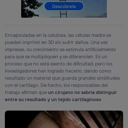
el marketing o análisis se realizará en función de las
actividades de navegación de los miembros del hogar
que hayan dado su consentimiento.
Si utilizas
datos móviles
, el marketing será más
personalizado, ya que se basará únicamente en la
navegación del usuario del móvil.
Encapsuladas en la celulosa, las células madre se
pueden imprimir en 3D sin sufrir daños. Una vez
Puedes gestionar los consentimientos Utiq seleccionando
“Administrar Utiq” en la parte inferior de esta página web o
impresas, su crecimiento se estimula artificialmente
visitando el
portal de privacidad de Utiq
para que se multipliquen y se diferencien. Es un
(“consenthub”)
. Para más información, consulta
proceso que no está exento de dificultad, pero los
la
política de privacidad de Utiq
.
investigadores han logrado hacerlo, dando como
resultado un material que guarda grandes similitudes
con el cartílago. De hecho, los responsables del
trabajo afirman que
un cirujano no sabría distinguir
entre su resultado y un tejido cartilaginoso
.