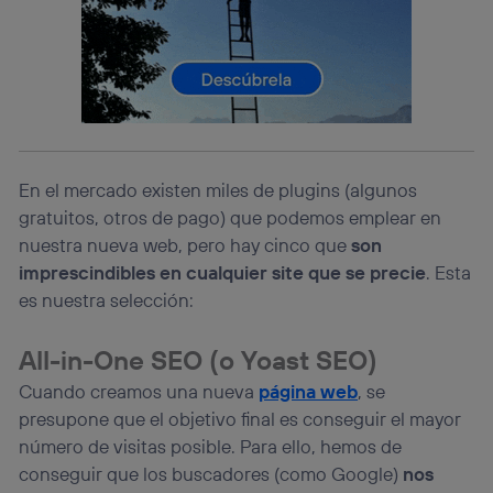
La tecnología utiliza un identificador cifrado creado por tu
operadora de telefonía
, utilizando tu dirección IP y otra
información de la cuenta de cliente de
telecomunicaciones vinculada a la conexión que utilizas
(p. ej., número de teléfono móvil).
Este identificador se asigna a la conexión de internet, por
lo que cualquier persona que conecte su dispositivo y
consienta el uso de la tecnología recibirá el mismo
identificador. Típicamente:
En el mercado existen miles de plugins (algunos
Si utilizas una
conexión de banda ancha
(p. ej., Wi-Fi),
gratuitos, otros de pago) que podemos emplear en
el marketing o análisis se realizará en función de las
nuestra nueva web, pero hay cinco que
son
actividades de navegación de los miembros del hogar
imprescindibles en cualquier site que se precie
. Esta
que hayan dado su consentimiento.
es nuestra selección:
Si utilizas
datos móviles
, el marketing será más
personalizado, ya que se basará únicamente en la
navegación del usuario del móvil.
All-in-One SEO (o Yoast SEO)
Puedes gestionar los consentimientos Utiq seleccionando
Cuando creamos una nueva
página web
, se
“Administrar Utiq” en la parte inferior de esta página web o
presupone que el objetivo final es conseguir el mayor
visitando el
portal de privacidad de Utiq
(“consenthub”)
. Para más información, consulta
número de visitas posible. Para ello, hemos de
la
política de privacidad de Utiq
.
conseguir que los buscadores (como Google)
nos