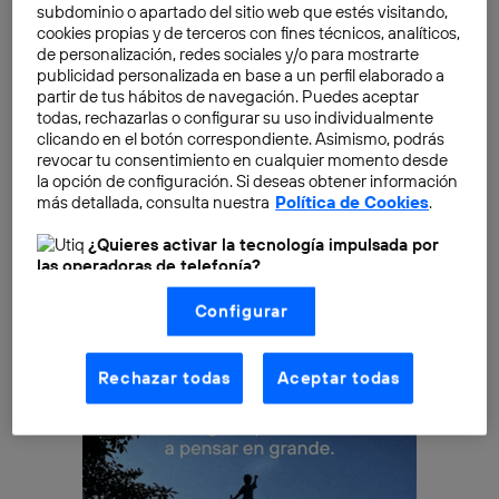
subdominio o apartado del sitio web que estés visitando,
adentrarnos en otra parcela obligada de cualquier
cookies propias y de terceros con fines técnicos, analíticos,
web de nueva creación:
la instalación de plugins
. Los
de personalización, redes sociales y/o para mostrarte
publicidad personalizada en base a un perfil elaborado a
plugins son una suerte de
complementos o
partir de tus hábitos de navegación. Puedes aceptar
extensiones que permiten completar las funciones
todas, rechazarlas o configurar su uso individualmente
de nuestra página web
, añadiendo capacidades extra
clicando en el botón correspondiente. Asimismo, podrás
revocar tu consentimiento en cualquier momento desde
en numerosos campos, como el diseño,
la opción de configuración. Si deseas obtener información
posicionamiento SEO, edición de texto, redes sociales,
más detallada, consulta nuestra
Política de Cookies
.
etc.
¿Quieres activar la tecnología impulsada por
las operadoras de telefonía?
Nosotros, Telefónica S.A., utilizamos la tecnología Utiq para
Configurar
realizar nuestras acciones de marketing digital o análisis
(como se describe en este aviso de consentimiento)
basadas en tu navegación en nuestra(s) web(s)
listadas
aquí
(solo cuando utilizas una
conexión a
Rechazar todas
Aceptar todas
internet habilitada
, proporcionada por una de las
operadoras de telefonía participantes, y otorgas tu
consentimiento en cada página web).
La tecnología Utiq está diseñada con la privacidad como
prioridad ofreciéndote elección y control.