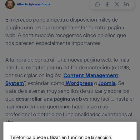
Alberto Iglesias Fraga
El mercado pone a nuestra disposición miles de
plugins con los que complementar nuestra página
web. A continuación recogemos cinco de ellos que
nos parecen especialmente importantes.
A la hora de construir una nueva página web, lo más
habitual es optar por un editor de contenido (o CMS,
por sus siglas en inglés: ‘
Content Management
System
’) estándar, como
Wordpress
o
Joomla
. Se
trata de sistemas muy sencillos de utilizar y sobre los
que
desarrollar una página web
es muy fácil… hasta el
momento en que queremos hacer algo más
profesional o dotarle de funcionalidades avanzadas al
site.
Telefónica puede utilizar, en función de la sección,
Es en esa etapa del desarrollo cuando hemos de