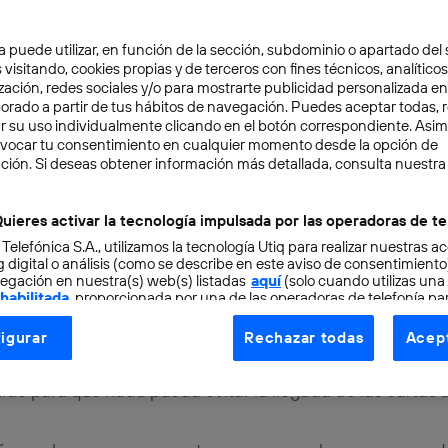
a puede utilizar, en función de la sección, subdominio o apartado del 
 visitando, cookies propias y de terceros con fines técnicos, analíticos
zación, redes sociales y/o para mostrarte publicidad personalizada e
aborado a partir de tus hábitos de navegación. Puedes aceptar todas, 
r su uso individualmente clicando en el botón correspondiente. Asi
evocar tu consentimiento en cualquier momento desde la opción de
ción. Si deseas obtener información más detallada, consulta nuestra
URO
6 min
es han llegado a Correo
uieres activar la tecnología impulsada por las operadoras de te
 Telefónica S.A., utilizamos la tecnología Utiq para realizar nuestras a
 digital o análisis (como se describe en este aviso de consentimient
egación en nuestra(s) web(s) listadas
aquí
(solo cuando utilizas una
driguez
 habilitada
, proporcionada por una de las operadoras de telefonía par
tu consentimiento en cada página web).
igurar
Rechazar todas
Acept
ogía Utiq está diseñada con la privacidad como prioridad ofreciéndot
reo llegase volando a la puerta de tu casa? La evolución 
ogía utiliza un identificador cifrado creado por tu
operadora de tele
ido para que nada pueda evitar la llegada de las cartas a
o tu dirección IP y otra información de la cuenta de cliente de telec
 a la conexión que utilizas (p. ej., número de teléfono móvil).