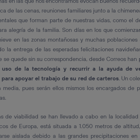
ñas en las que nos encontramos evocan buenos recuerdos 
tificador se asigna a la conexión de internet, por lo que cualquier pe
u dispositivo y consienta el uso de la tecnología recibirá el mismo iden
ca de las cenas, reuniones familiares junto a la chimene
nte:
entales que forman parte de nuestras vidas, como el de
izas una
conexión de banda ancha
(p. ej., Wi-Fi), el marketing o análi
ará en función de las actividades de navegación de los miembros del
ra alegría de la familia. Son días en los que comienza
dado su consentimiento.
nieve en las zonas montañosas y muchas poblaciones 
izas
datos móviles
, el marketing será más personalizado, ya que se ba
ente en la navegación del usuario del móvil.
ndo la entrega de las esperadas felicitaciones navideña
stionar los consentimientos Utiq seleccionando “Administrar Utiq” e
ie se quede sin su correspondencia, desde Correos han
de esta página web o visitando el
portal de privacidad de Utiq (“c
l uso de la tecnología y recurrir a la ayuda de v
información, consulta la
política de privacidad de Utiq
.
 para apoyar el trabajo de su red de carteros
. Un col
 media, pues serán ellos mismos los encargados de p
as.
s de viabilidad se han llevado a cabo en la localidad 
cos de Europa, está situada a 1.050 metros de altitud
arse aislada debido a las grandes precipitaciones e