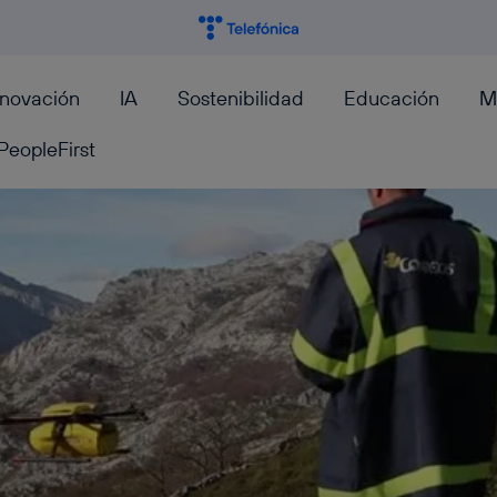
nnovación
IA
Sostenibilidad
Educación
M
PeopleFirst