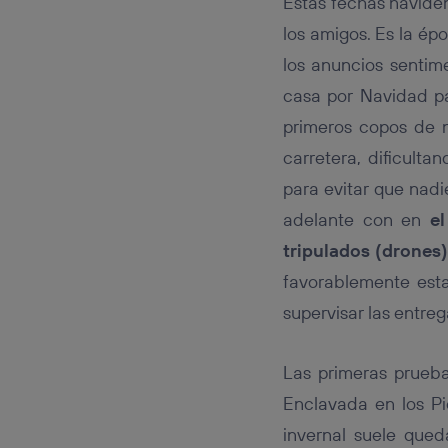
Estas fechas navide
Este iden
conecte s
los amigos. Es la épo
Típicame
los anuncios sentim
Si util
realiz
casa por Navidad pa
hayan 
primeros copos de 
Si util
únicam
carretera, dificulta
Puedes ge
para evitar que nad
inferior 
adelante con en
e
Para más 
tripulados (drones)
favorablemente esta
supervisar las entreg
Las primeras prueba
Enclavada en los Pi
invernal suele qued