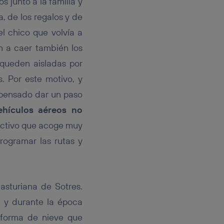
junto a la familia y
rsona que
tificador.
a, de los regalos y de
l chico que volvía a
sis se
 hogar que
n a caer también los
queden aisladas por
sará
s. Por este motivo, y
n la parte
 pensado dar un paso
onsenthub”)
.
ehículos aéreos no
ectivo que acoge muy
rogramar las rutas y
asturiana de Sotres.
, y durante la época
n forma de nieve que