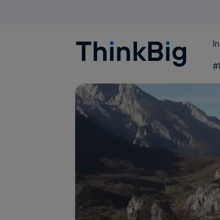
I
Blogthinkbig.com
#