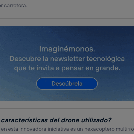
r carretera.
características del drone utilizado?
n esta innovadora iniciativa es un hexacoptero multirr