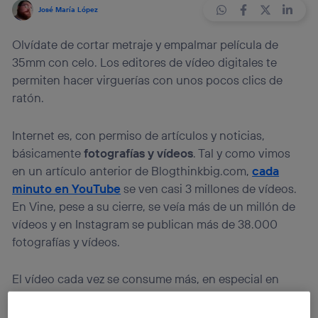
José María López
Olvídate de cortar metraje y empalmar película de
35mm con celo. Los editores de vídeo digitales te
permiten hacer virguerías con unos pocos clics de
ratón.
Internet es, con permiso de artículos y noticias,
básicamente
fotografías y vídeos
. Tal y como vimos
en un artículo anterior de Blogthinkbig.com,
cada
minuto en YouTube
se ven casi 3 millones de vídeos.
En Vine, pese a su cierre, se veía más de un millón de
vídeos y en Instagram se publican más de 38.000
fotografías y vídeos.
El vídeo cada vez se consume más, en especial en
dispositivos móviles. Con las conexiones actuales,
WiFi o 4G, podemos
ver vídeos en cualquier lugar
en