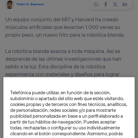
Pablo G. Bejerano
Un equipo conjunto del MIT y Harvard ha creado
músculos artificiales que levantan 1.000 veces su
propio peso, un nuevo hito para la robótica blanda.
La robótica blanda avanza a toda máquina. Así se
desprende de las últimas investigaciones que han
salido a la luz. Esta disciplina de la robótica
experimenta con materiales y diseños para lograr
máquinas flexibles y con capacidad para doblarse. Sin
ambages: el auténtico objetivo es
imitar los músculos
Telefónica puede utilizar, en función de la sección,
de los humanos y animales
.
subdominio o apartado del sitio web que estés visitando,
cookies propias y de terceros con fines técnicos, analíticos,
de personalización, redes sociales y/o para mostrarte
Tal vez la zoología esté lejos de conseguirse a través
publicidad personalizada en base a un perfil elaborado a
de la ingeniería, pero esta ha logrado imitar
partir de tus hábitos de navegación. Puedes aceptar
todas, rechazarlas o configurar su uso individualmente
fragmentos de la primera exitosamente. En realidad
es
clicando en el botón correspondiente. Asimismo, podrás
el mismo esquema que siempre han seguido las