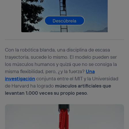
consienta el uso de la tecnología recibirá el mismo
identificador. Típicamente:
Si utilizas una
conexión de banda ancha
(p. ej., Wi-Fi),
el marketing o análisis se realizará en función de las
actividades de navegación de los miembros del hogar
que hayan dado su consentimiento.
Si utilizas
datos móviles
, el marketing será más
personalizado, ya que se basará únicamente en la
Con la robótica blanda, una disciplina de escasa
navegación del usuario del móvil.
trayectoria, sucede lo mismo. El modelo pueden ser
Puedes gestionar los consentimientos Utiq seleccionando
los músculos humanos y quizá que no se consiga la
“Administrar Utiq” en la parte inferior de esta página web o
visitando el
portal de privacidad de Utiq
misma flexibilidad, pero, ¿y la fuerza?
Una
(“consenthub”)
. Para más información, consulta
investigación
conjunta entre el MIT y la Universidad
la
política de privacidad de Utiq
.
de Harvard ha logrado
músculos artificiales que
levantan 1.000 veces su propio peso
.