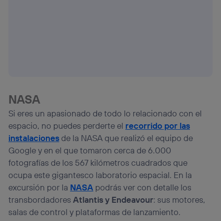
operadora de telefonía
, utilizando tu dirección IP y otra
información de la cuenta de cliente de
telecomunicaciones vinculada a la conexión que utilizas
(p. ej., número de teléfono móvil).
Este identificador se asigna a la conexión de internet, por
lo que cualquier persona que conecte su dispositivo y
consienta el uso de la tecnología recibirá el mismo
identificador. Típicamente:
Si utilizas una
conexión de banda ancha
(p. ej., Wi-Fi),
el marketing o análisis se realizará en función de las
NASA
actividades de navegación de los miembros del hogar
Si eres un apasionado de todo lo relacionado con el
que hayan dado su consentimiento.
espacio, no puedes perderte el
recorrido por las
Si utilizas
datos móviles
, el marketing será más
personalizado, ya que se basará únicamente en la
instalaciones
de la NASA que realizó el equipo de
navegación del usuario del móvil.
Google y en el que tomaron cerca de 6.000
Puedes gestionar los consentimientos Utiq seleccionando
fotografías de los 567 kilómetros cuadrados que
“Administrar Utiq” en la parte inferior de esta página web o
ocupa este gigantesco laboratorio espacial. En la
visitando el
portal de privacidad de Utiq
excursión por la
NASA
podrás ver con detalle los
(“consenthub”)
. Para más información, consulta
la
política de privacidad de Utiq
.
transbordadores
Atlantis y Endeavour
: sus motores,
salas de control y plataformas de lanzamiento.