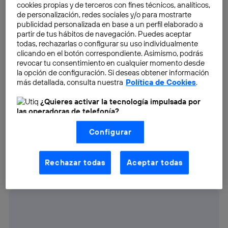
cookies propias y de terceros con fines técnicos, analíticos,
de personalización, redes sociales y/o para mostrarte
publicidad personalizada en base a un perfil elaborado a
partir de tus hábitos de navegación. Puedes aceptar
todas, rechazarlas o configurar su uso individualmente
clicando en el botón correspondiente. Asimismo, podrás
Gran Cañón de Colorado
revocar tu consentimiento en cualquier momento desde
la opción de configuración. Si deseas obtener información
Una de las excursiones más impresionantes que
más detallada, consulta nuestra
Política de Cookies
.
podemos hacer gracias a Street View es al Gran
¿Quieres activar la tecnología impulsada por
Cañón de Colorado. No tenemos que desplazarnos
las operadoras de telefonía?
hasta Arizona para quedarnos impactados al pasear
Nosotros, Telefónica S.A., utilizamos la tecnología Utiq para
por la famosa senda Bright Angel, recorrer el curso del
Configurar
realizar nuestras acciones de marketing digital o análisis
Río Colorado o asomarnos por alguno de los
(como se describe en este aviso de consentimiento)
basadas en tu navegación en nuestra(s) web(s)
miradores que nos permiten ver el Gran Cañón en
listadas
aquí
(solo cuando utilizas una
conexión a
Rechazar todas
Aceptar todas
toda su extensión.
internet habilitada
, proporcionada por una de las
operadoras de telefonía participantes, y otorgas tu
consentimiento en cada página web).
La tecnología Utiq está diseñada con la privacidad como
prioridad ofreciéndote elección y control.
La tecnología utiliza un identificador cifrado creado por tu