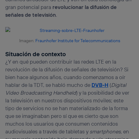
el marketing o análisis se realizará en función de las
gran potencial para
revolucionar la difusión de
actividades de navegación de los miembros del hogar
que hayan dado su consentimiento.
señales de televisión
.
Si utilizas
datos móviles
, el marketing será más
personalizado, ya que se basará únicamente en la
navegación del usuario del móvil.
Imagen:
Fraunhofer Institute for Telecommunications
Puedes gestionar los consentimientos Utiq seleccionando
“Administrar Utiq” en la parte inferior de esta página web o
visitando el
portal de privacidad de Utiq
Situación de contexto
(“consenthub”)
. Para más información, consulta
¿Y en qué pueden contribuir las redes LTE en la
la
política de privacidad de Utiq
.
revolución de la difusión de señales de televisión? Si
bien hace algunos años, cuando comenzamos a oír
hablar de la TDT, se habló mucho de
DVB-H
(
Digital
Video Broadcasting Handheld
) y la posibilidad de ver
la televisión en nuestros dispositivos móviles; este
tipo de servicios no se han materializado de la forma
que se imaginaban pero sí que es cierto que son
muchos los usuarios que consumen contenidos
audiovisuales a través de tabletas y
smartphones
, en