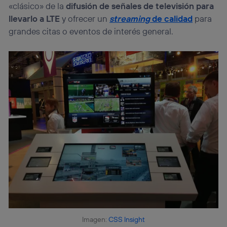
«clásico» de la
difusión de señales de televisión para
llevarlo a LTE
y ofrecer un
streaming
de calidad
para
grandes citas o eventos de interés general.
Imagen:
CSS Insight