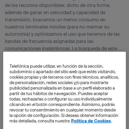
de los recursos disponibles; dicho de otra forma,
además de ganar en velocidad y capacidad de
transmisión, buscamos un menor consumo en
nuestros terminales móviles (para no mermar su
autonomía) y optimizamos el uso que tenemos de las
bandas de frecuencia asignadas para las
comunicaciones inalámbricas. La búsqueda de este
equilibrio es la que nos abre las puertas de las
small
cells
y también de la combinación de tecnologías
Telefónica puede utilizar, en función de la sección,
heterogéneas, por ejemplo, la
combinación de redes
subdominio o apartado del sitio web que estés visitando,
Wi-Fi y LTE
que Telefónica nos presentó durante el
cookies propias y de terceros con fines técnicos, analíticos,
de personalización, redes sociales y/o para mostrarte
pasado Mobile World Congress 2013.
publicidad personalizada en base a un perfil elaborado a
partir de tus hábitos de navegación. Puedes aceptar
todas, rechazarlas o configurar su uso individualmente
clicando en el botón correspondiente. Asimismo, podrás
revocar tu consentimiento en cualquier momento desde
la opción de configuración. Si deseas obtener información
más detallada, consulta nuestra
Política de Cookies
.