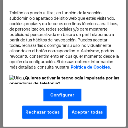
Telefónica puede utilizar, en función de la sección,
subdominio o apartado del sitio web que estés visitando,
cookies propias y de terceros con fines técnicos, analíticos,
de personalización, redes sociales y/o para mostrarte
publicidad personalizada en base a un perfil elaborado a
partir de tus hábitos de navegación. Puedes aceptar
todas, rechazarlas o configurar su uso individualmente
clicando en el botón correspondiente. Asimismo, podrás
revocar tu consentimiento en cualquier momento desde la
opción de configuración. Si deseas obtener información
más detallada, consulta nuestra
Política de Cookies
.
¿Quieres activar la tecnología impulsada por las
operadoras de telefonía?
Nosotros, Telefónica S.A., utilizamos la tecnología Utiq para
Configurar
realizar nuestras acciones de marketing digital o análisis
(como se describe en este aviso de consentimiento)
La reciente historia de los
basadas en tu navegación en nuestra(s) web(s)
listadas
aquí
(solo cuando utilizas una
conexión a
Rechazar todas
Aceptar todas
medicamentos 3D en la medicina
internet habilitada
, proporcionada por una de las
operadoras de telefonía participantes, y otorgas tu
moderna
consentimiento en cada página web).