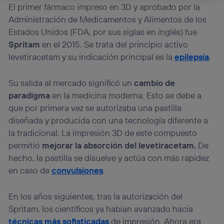
El primer fármaco impreso en 3D y aprobado por la
La tecnología Utiq está diseñada con la privacidad como
prioridad ofreciéndote elección y control.
Administración de Medicamentos y Alimentos de los
La tecnología utiliza un identificador cifrado creado por tu
Estados Unidos (FDA, por sus siglas en inglés) fue
operadora de telefonía
, utilizando tu dirección IP y otra
Spritam
en el 2015. Se trata del principio activo
información de la cuenta de cliente de
levetiracetam y su indicación principal es la
epilepsia
.
telecomunicaciones vinculada a la conexión que utilizas
(p. ej., número de teléfono móvil).
Este identificador se asigna a la conexión de internet, por lo
Su salida al mercado significó un
cambio de
que cualquier persona que conecte su dispositivo y
paradigma
en la medicina moderna. Esto se debe a
consienta el uso de la tecnología recibirá el mismo
que por primera vez se autorizaba una pastilla
identificador. Típicamente:
diseñada y producida con una tecnología diferente a
Si utilizas una
conexión de banda ancha
(p. ej., Wi-Fi),
la tradicional. La impresión 3D de este compuesto
el marketing o análisis se realizará en función de las
actividades de navegación de los miembros del hogar
permitió
mejorar la absorción del levetiracetam.
De
que hayan dado su consentimiento.
hecho, la pastilla se disuelve y actúa con más rapidez
Si utilizas
datos móviles
, el marketing será más
en caso de
convul
s
iones
.
personalizado, ya que se basará únicamente en la
navegación del usuario del móvil.
En los años siguientes, tras la autorización del
Puedes gestionar los consentimientos Utiq seleccionando
“Administrar Utiq” en la parte inferior de esta página web o
Spritam, los científicos ya habían avanzado hacia
visitando el
portal de privacidad de Utiq
técnicas más sofisticadas
de impresión. Ahora era