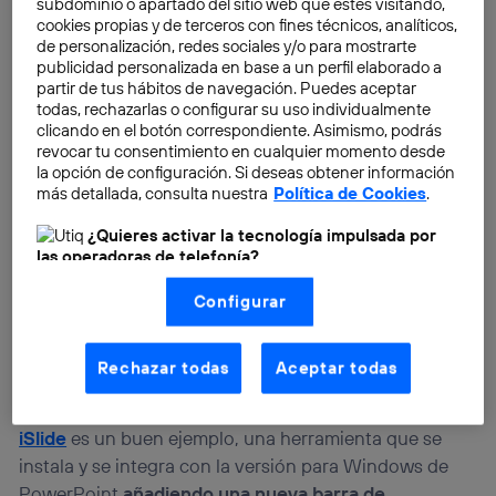
subdominio o apartado del sitio web que estés visitando,
cookies propias y de terceros con fines técnicos, analíticos,
de personalización, redes sociales y/o para mostrarte
publicidad personalizada en base a un perfil elaborado a
partir de tus hábitos de navegación. Puedes aceptar
todas, rechazarlas o configurar su uso individualmente
clicando en el botón correspondiente. Asimismo, podrás
revocar tu consentimiento en cualquier momento desde
la opción de configuración. Si deseas obtener información
más detallada, consulta nuestra
Política de Cookies
.
¿Quieres activar la tecnología impulsada por
las operadoras de telefonía?
Nosotros, Telefónica S.A., utilizamos la tecnología Utiq para
Configurar
realizar nuestras acciones de marketing digital o análisis
(como se describe en este aviso de consentimiento)
basadas en tu navegación en nuestra(s) web(s)
listadas
aquí
(solo cuando utilizas una
conexión a
Rechazar todas
Aceptar todas
internet habilitada
, proporcionada por una de las
operadoras de telefonía participantes, y otorgas tu
consentimiento en cada página web).
iSlide
es un buen ejemplo, una herramienta que se
La tecnología Utiq está diseñada con la privacidad como
instala y se integra con la versión para Windows de
prioridad ofreciéndote elección y control.
PowerPoint
añadiendo una nueva barra de
La tecnología utiliza un identificador cifrado creado por tu