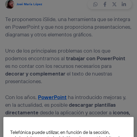
José María López
Te proponemos iSlide, una herramienta que se integra
en PowerPoint y que nos proporciona presentaciones,
diagramas y otros elementos gráficos.
Uno de los principales problemas con los que
podemos encontrarnos al
trabajar con PowerPoint
es no contar con los recursos necesarios para
decorar y complementar
el texto de nuestras
presentaciones.
Con los años,
PowerPoint
ha introducido mejoras y,
en la actualidad, es posible
descargar plantillas
directamente
desde la aplicación y acceder a
iconos,
dibujos vectoriales
e incluso buscar imágenes en
Internet. Pero todo es mejorable.
Telefónica puede utilizar, en función de la sección,