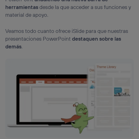
operadora de telefonía
, utilizando tu dirección IP y otra
herramientas
desde la que acceder a sus funciones y
información de la cuenta de cliente de
material de apoyo.
telecomunicaciones vinculada a la conexión que utilizas
(p. ej., número de teléfono móvil).
Veamos todo cuanto ofrece iSlide para que nuestras
Este identificador se asigna a la conexión de internet, por
lo que cualquier persona que conecte su dispositivo y
presentaciones PowerPoint
destaquen sobre las
consienta el uso de la tecnología recibirá el mismo
demás
.
identificador. Típicamente:
Si utilizas una
conexión de banda ancha
(p. ej., Wi-Fi),
el marketing o análisis se realizará en función de las
actividades de navegación de los miembros del hogar
que hayan dado su consentimiento.
Si utilizas
datos móviles
, el marketing será más
personalizado, ya que se basará únicamente en la
navegación del usuario del móvil.
Puedes gestionar los consentimientos Utiq seleccionando
“Administrar Utiq” en la parte inferior de esta página web o
visitando el
portal de privacidad de Utiq
(“consenthub”)
. Para más información, consulta
la
política de privacidad de Utiq
.