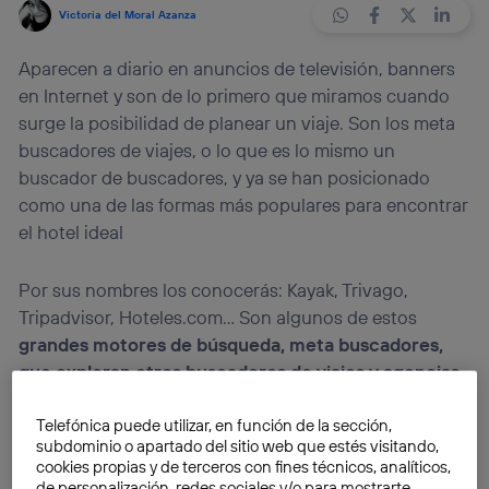
Victoria del Moral Azanza
Aparecen a diario en anuncios de televisión, banners
en Internet y son de lo primero que miramos cuando
surge la posibilidad de planear un viaje. Son los meta
buscadores de viajes, o lo que es lo mismo un
buscador de buscadores, y ya se han posicionado
como una de las formas más populares para encontrar
el hotel ideal
Por sus nombres los conocerás: Kayak, Trivago,
Tripadvisor, Hoteles.com… Son algunos de estos
grandes motores de búsqueda, meta buscadores,
que exploran otros buscadores de viajes y agencias
online comparando los precios entre sus diferentes
canales de venta.
Telefónica puede utilizar, en función de la sección,
subdominio o apartado del sitio web que estés visitando,
cookies propias y de terceros con fines técnicos, analíticos,
¿El objetivo? Ofrecer al viajero, en una misma
de personalización, redes sociales y/o para mostrarte