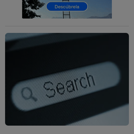
telecomunicaciones vinculada a la conexión que utilizas
(p. ej., número de teléfono móvil).
Este identificador se asigna a la conexión de internet, por
lo que cualquier persona que conecte su dispositivo y
consienta el uso de la tecnología recibirá el mismo
identificador. Típicamente:
Si utilizas una
conexión de banda ancha
(p. ej., Wi-Fi),
el marketing o análisis se realizará en función de las
actividades de navegación de los miembros del hogar
que hayan dado su consentimiento.
Si utilizas
datos móviles
, el marketing será más
personalizado, ya que se basará únicamente en la
navegación del usuario del móvil.
Puedes gestionar los consentimientos Utiq seleccionando
“Administrar Utiq” en la parte inferior de esta página web o
visitando el
portal de privacidad de Utiq
(“consenthub”)
. Para más información, consulta
la
política de privacidad de Utiq
.