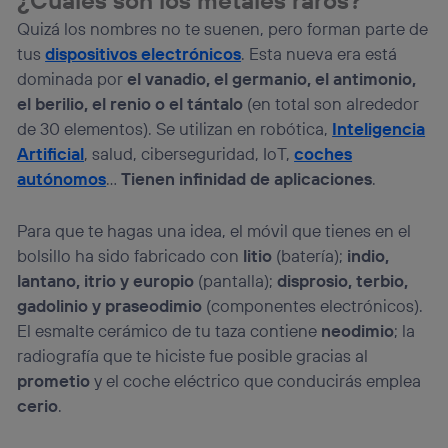
lo que cualquier persona que conecte su dispositivo y
consienta el uso de la tecnología recibirá el mismo
Quizá los nombres no te suenen, pero forman parte de
identificador. Típicamente:
tus
dispositivos electrónicos
. Esta nueva era está
Si utilizas una
conexión de banda ancha
(p. ej., Wi-Fi),
dominada por
el vanadio, el germanio, el antimonio,
el marketing o análisis se realizará en función de las
el berilio, el renio o el tántalo
(en total son alrededor
actividades de navegación de los miembros del hogar
de 30 elementos). Se utilizan en robótica,
Inteligencia
que hayan dado su consentimiento.
Artificial
, salud, ciberseguridad, IoT,
coches
Si utilizas
datos móviles
, el marketing será más
personalizado, ya que se basará únicamente en la
autónomos
…
Tienen infinidad de aplicaciones
.
navegación del usuario del móvil.
Puedes gestionar los consentimientos Utiq seleccionando
Para que te hagas una idea, el móvil que tienes en el
“Administrar Utiq” en la parte inferior de esta página web o
bolsillo ha sido fabricado con
litio
(batería);
indio,
visitando el
portal de privacidad de Utiq
(“consenthub”)
. Para más información, consulta
lantano, itrio y europio
(pantalla);
disprosio, terbio,
la
política de privacidad de Utiq
.
gadolinio y praseodimio
(componentes electrónicos).
El esmalte cerámico de tu taza contiene
neodimio
; la
radiografía que te hiciste fue posible gracias al
prometio
y el coche eléctrico que conducirás emplea
cerio
.