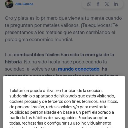
Alba Soriano
Oro y plata es lo primero que viene a tu mente cuando
te preguntan por metales valiosos. ¡Te equivocas! Te
presentamos a los metales que están cambiando el
paradigma económico mundial.
Los
combustibles fósiles han sido la energía de la
historia
. No ha sido hasta hace poco cuando la
sociedad, al volverse un
mundo conectado
,
ha
empezado a necesitar los metales tanto o más que
los combustibles fósiles
, lo cuenta
PAPEL, de El
Mundo
.
Telefónica puede utilizar, en función de la sección,
subdominio o apartado del sitio web que estés visitando,
cookies propias y de terceros con fines técnicos, analíticos,
La fiebre minera ya no busca oro,
busca metales
de personalización, redes sociales y/o para mostrarte
raros
. Son elementos de la tabla periódica a los que
publicidad personalizada en base a un perfil elaborado a
partir de tus hábitos de navegación. Puedes aceptar
no prestamos atención mientras estábamos en clase.
todas, rechazarlas o configurar su uso individualmente
Ahora, los metales raros enfrentan a EE. UU. y China