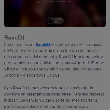
RaveDJ
En esta ocasión,
RaveDJ
nos permite mezclar música
de Spotify y YouTube, dos de las fuentes de música
más populares del momento. RaveDJ funciona online
pero también tiene aplicaciones para Android, iPhone
y iPad e incluso tiene versión de realidad virtual para
Android y dispositivos Oculus.
Con RaveDJ tienes dos opciones. La más rápida
consiste en
mezclar dos canciones
. Para ello deberás
indicar qué canción o canciones quieres aportar a
partir de su enlace e indicando si pertenece a