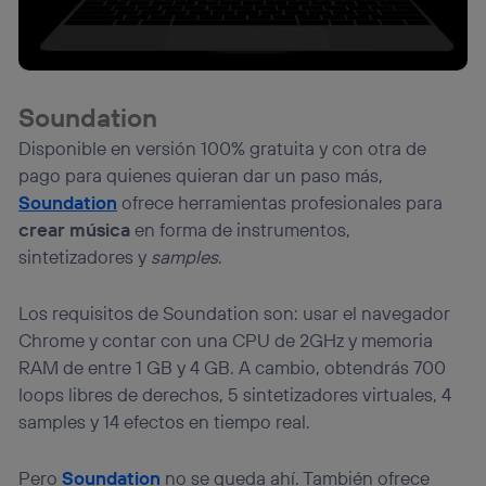
visitando el
portal de privacidad de Utiq
(“consenthub”)
. Para más información, consulta
la
política de privacidad de Utiq
.
Soundation
Disponible en versión 100% gratuita y con otra de
pago para quienes quieran dar un paso más,
Soundation
ofrece herramientas profesionales para
crear música
en forma de instrumentos,
sintetizadores y
samples
.
Los requisitos de Soundation son: usar el navegador
Chrome y contar con una CPU de 2GHz y memoria
RAM de entre 1 GB y 4 GB. A cambio, obtendrás 700
loops libres de derechos, 5 sintetizadores virtuales, 4
samples y 14 efectos en tiempo real.
Pero
Soundation
no se queda ahí. También ofrece