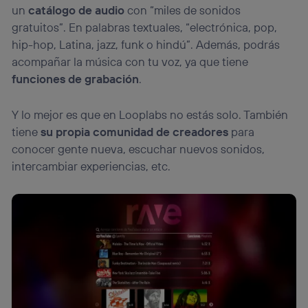
un
catálogo de audio
con “miles de sonidos
gratuitos”. En palabras textuales, “electrónica, pop,
hip-hop, Latina, jazz, funk o hindú”. Además, podrás
acompañar la música con tu voz, ya que tiene
funciones de grabación
.
Y lo mejor es que en Looplabs no estás solo. También
tiene
su propia comunidad de creadores
para
conocer gente nueva, escuchar nuevos sonidos,
intercambiar experiencias, etc.