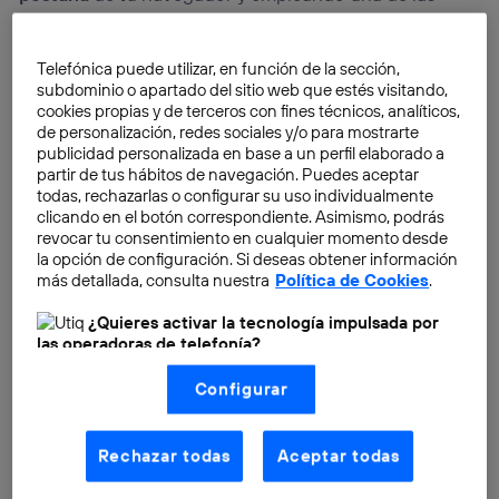
muchas soluciones disponibles. Tan fáciles de usar
como elegir las canciones y
empezar a tocar
Telefónica puede utilizar, en función de la sección,
botones
. Eso si no tienes nociones previas, y si las
subdominio o apartado del sitio web que estés visitando,
tienes, estas mesas de mezcla virtuales te resultarán
cookies propias y de terceros con fines técnicos, analíticos,
de personalización, redes sociales y/o para mostrarte
más cómodas que las mesas clásicas.
publicidad personalizada en base a un perfil elaborado a
partir de tus hábitos de navegación. Puedes aceptar
todas, rechazarlas o configurar su uso individualmente
clicando en el botón correspondiente. Asimismo, podrás
revocar tu consentimiento en cualquier momento desde
la opción de configuración. Si deseas obtener información
más detallada, consulta nuestra
Política de Cookies
.
¿Quieres activar la tecnología impulsada por
las operadoras de telefonía?
Nosotros, Telefónica S.A., utilizamos la tecnología Utiq para
Configurar
realizar nuestras acciones de marketing digital o análisis
(como se describe en este aviso de consentimiento)
basadas en tu navegación en nuestra(s) web(s)
listadas
aquí
(solo cuando utilizas una
conexión a
Rechazar todas
Aceptar todas
internet habilitada
, proporcionada por una de las
operadoras de telefonía participantes, y otorgas tu