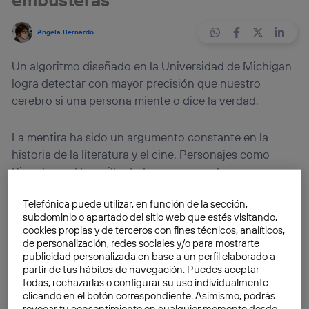
Angela Bernardo
Un algoritmo diseñado en la Universidad de Michigan
logra detectar con mayor precisión que nuestro
cerebro si una persona miente o dice la verdad.
La mentira ha sido un argumento constante en la
historia de la literatura y el cine. Personajes como
Pinocho o el Lazarillo de Tormes aprenden a ser
embusteros, con consecuencias diferentes. Al primero
Telefónica puede utilizar, en función de la sección,
le crecía la nariz, mientras que al segundo le pegaba el
subdominio o apartado del sitio web que estés visitando,
ciego cuando se daba cuenta de que le robaba las
cookies propias y de terceros con fines técnicos, analíticos,
uvas o el vino. En la vida real, por desgracia, también
de personalización, redes sociales y/o para mostrarte
publicidad personalizada en base a un perfil elaborado a
nos encontramos con personas que engañan. ¿Pero
partir de tus hábitos de navegación. Puedes aceptar
sabes diferenciar si alguien miente o dice la verdad?
todas, rechazarlas o configurar su uso individualmente
Un nuevo
algoritmo
, diseñado por la Universidad de
clicando en el botón correspondiente. Asimismo, podrás
revocar tu consentimiento en cualquier momento desde