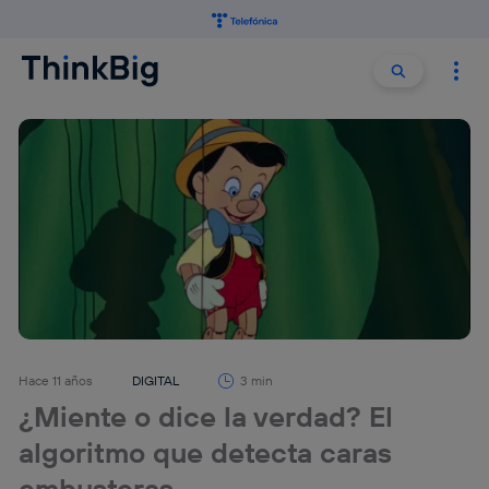
Buscar:
Buscar
Hace 11 años
DIGITAL
3 min
¿Miente o dice la verdad? El
algoritmo que detecta caras
embusteras