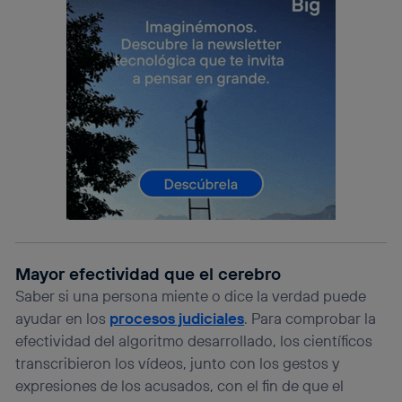
consienta el uso de la tecnología recibirá el mismo
identificador. Típicamente:
Si utilizas una
conexión de banda ancha
(p. ej., Wi-Fi),
el marketing o análisis se realizará en función de las
actividades de navegación de los miembros del hogar
que hayan dado su consentimiento.
Si utilizas
datos móviles
, el marketing será más
personalizado, ya que se basará únicamente en la
navegación del usuario del móvil.
Puedes gestionar los consentimientos Utiq seleccionando
“Administrar Utiq” en la parte inferior de esta página web o
visitando el
portal de privacidad de Utiq
(“consenthub”)
. Para más información, consulta
la
política de privacidad de Utiq
.
Mayor efectividad que el cerebro
Saber si una persona miente o dice la verdad puede
ayudar en los
procesos judiciales
. Para comprobar la
efectividad del algoritmo desarrollado, los científicos
transcribieron los vídeos, junto con los gestos y
expresiones de los acusados, con el fin de que el