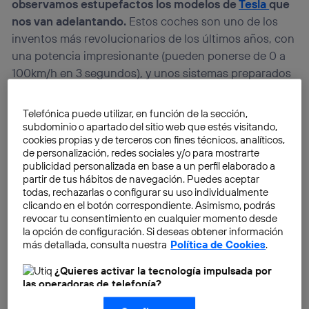
observamos estupefactos los modelos de
Tesla
que
nos van adelantando.
Estos coches son uno de los
inventos más revolucionarios de los últimos años, con
una potencia impresionante (pueden ponerse de 0 a
100km/h en 3 segundos), y unos sistemas preparados
para casi cualquier adversidad ¡Uno de sus modelos
incluye hasta protección contra un ataque biológico!
Telefónica puede utilizar, en función de la sección,
subdominio o apartado del sitio web que estés visitando,
cookies propias y de terceros con fines técnicos, analíticos,
Nos encontramos de camino hacia la casa de
de personalización, redes sociales y/o para mostrarte
Angelika Blendstrup, experta en comunicación,
publicidad personalizada en base a un perfil elaborado a
mentora en 500 Startups y profesora en Stanford. Al
partir de tus hábitos de navegación. Puedes aceptar
todas, rechazarlas o configurar su uso individualmente
llegar nos invita a entrar en su salón, donde ya tiene
clicando en el botón correspondiente. Asimismo, podrás
preparada una sala para impartirnos una
master class.
revocar tu consentimiento en cualquier momento desde
la opción de configuración. Si deseas obtener información
más detallada, consulta nuestra
Política de Cookies
.
¿Quieres activar la tecnología impulsada por
las operadoras de telefonía?
Nosotros, Telefónica S.A., utilizamos la tecnología Utiq para