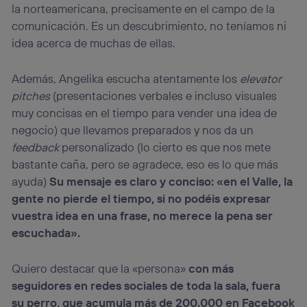
Si utilizas
datos móviles
, el marketing será más
la norteamericana, precisamente en el campo de la
personalizado, ya que se basará únicamente en la
comunicación. Es un descubrimiento, no teníamos ni
navegación del usuario del móvil.
idea acerca de muchas de ellas.
Puedes gestionar los consentimientos Utiq seleccionando
“Administrar Utiq” en la parte inferior de esta página web o
visitando el
portal de privacidad de Utiq
Además, Angelika escucha atentamente los
elevator
(“consenthub”)
. Para más información, consulta
pitches
(presentaciones verbales e incluso visuales
la
política de privacidad de Utiq
.
muy concisas en el tiempo para vender una idea de
negocio) que llevamos preparados y nos da un
feedback
personalizado (lo cierto es que nos mete
bastante caña, pero se agradece, eso es lo que más
ayuda)
Su mensaje es claro y conciso: «en el Valle, la
gente no pierde el tiempo, si no podéis expresar
vuestra idea en una frase, no merece la pena ser
escuchada».
Quiero destacar que la «persona»
con más
seguidores en redes sociales de toda la sala, fuera
su perro, que acumula más de 200.000 en Facebook