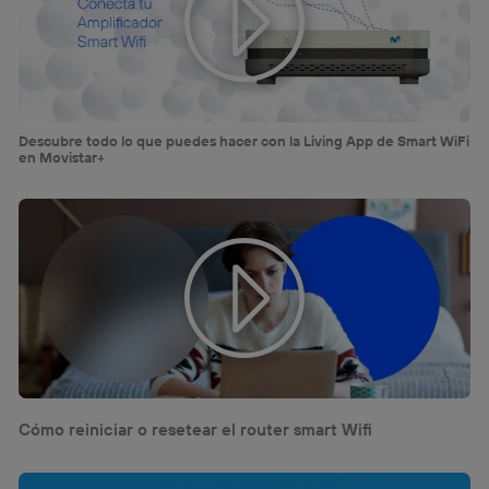
prioridad ofreciéndote elección y control.
La tecnología utiliza un identificador cifrado creado por tu
operadora de telefonía
, utilizando tu dirección IP y otra
información de la cuenta de cliente de
telecomunicaciones vinculada a la conexión que utilizas
(p. ej., número de teléfono móvil).
Descubre todo lo que puedes hacer con la Living App de Smart WiFi
Este identificador se asigna a la conexión de internet, por
en Movistar+
lo que cualquier persona que conecte su dispositivo y
consienta el uso de la tecnología recibirá el mismo
identificador. Típicamente:
Si utilizas una
conexión de banda ancha
(p. ej., Wi-Fi),
el marketing o análisis se realizará en función de las
actividades de navegación de los miembros del hogar
que hayan dado su consentimiento.
Si utilizas
datos móviles
, el marketing será más
personalizado, ya que se basará únicamente en la
navegación del usuario del móvil.
Puedes gestionar los consentimientos Utiq seleccionando
“Administrar Utiq” en la parte inferior de esta página web o
Cómo reiniciar o resetear el router smart Wifi
visitando el
portal de privacidad de Utiq
(“consenthub”)
. Para más información, consulta