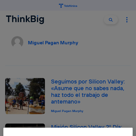
Buscar:
Buscar
Miguel Pagan Murphy
Seguimos por Silicon Valley:
«Asume que no sabes nada,
haz todo el trabajo de
antemano»
Miguel Pagan Murphy
Misión Silicon Valley 2º Día:
«No te sientas abrumado por