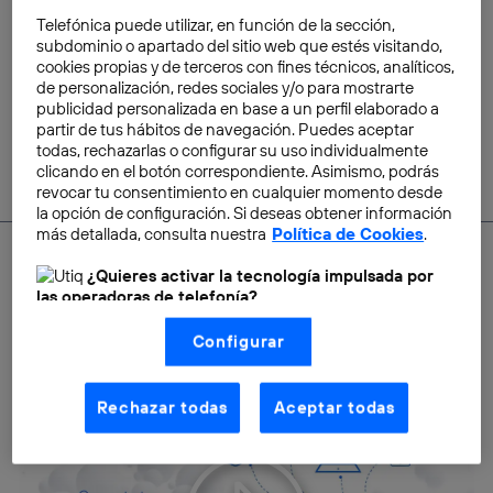
la historia, sal fuera y haz algo
Telefónica puede utilizar, en función de la sección,
maravilloso»
subdominio o apartado del sitio web que estés visitando,
cookies propias y de terceros con fines técnicos, analíticos,
Miguel Pagan Murphy
de personalización, redes sociales y/o para mostrarte
publicidad personalizada en base a un perfil elaborado a
partir de tus hábitos de navegación. Puedes aceptar
todas, rechazarlas o configurar su uso individualmente
clicando en el botón correspondiente. Asimismo, podrás
revocar tu consentimiento en cualquier momento desde
la opción de configuración. Si deseas obtener información
más detallada, consulta nuestra
Política de Cookies
.
¿Quieres activar la tecnología impulsada por
las operadoras de telefonía?
SACA EL MÁXIMO PARTIDO A LA CONECTIVIDAD
Nosotros, Telefónica S.A., utilizamos la tecnología Utiq para
Configurar
realizar nuestras acciones de marketing digital o análisis
EN TU HOGAR MOVISTAR
(como se describe en este aviso de consentimiento)
basadas en tu navegación en nuestra(s) web(s)
listadas
aquí
(solo cuando utilizas una
conexión a
Rechazar todas
Aceptar todas
internet habilitada
, proporcionada por una de las
operadoras de telefonía participantes, y otorgas tu
consentimiento en cada página web).
La tecnología Utiq está diseñada con la privacidad como