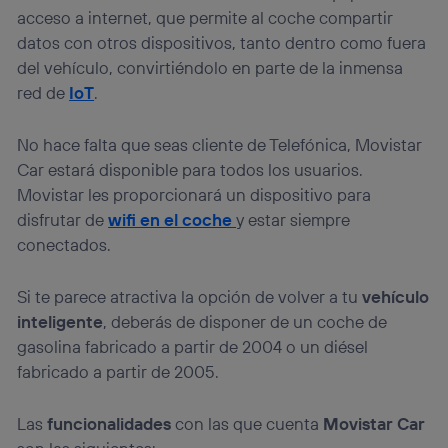
acceso a internet, que permite al coche compartir
consienta el uso de la tecnología recibirá el mismo
identificador. Típicamente:
datos con otros dispositivos, tanto dentro como fuera
Si utilizas una
conexión de banda ancha
(p. ej., Wi-Fi),
del vehículo, convirtiéndolo en parte de la inmensa
el marketing o análisis se realizará en función de las
red de
IoT
.
actividades de navegación de los miembros del hogar
que hayan dado su consentimiento.
No hace falta que seas cliente de Telefónica, Movistar
Si utilizas
datos móviles
, el marketing será más
personalizado, ya que se basará únicamente en la
Car estará disponible para todos los usuarios.
navegación del usuario del móvil.
Movistar les proporcionará un dispositivo para
Puedes gestionar los consentimientos Utiq seleccionando
disfrutar de
wifi en el coche
y estar siempre
“Administrar Utiq” en la parte inferior de esta página web o
conectados.
visitando el
portal de privacidad de Utiq
(“consenthub”)
. Para más información, consulta
la
política de privacidad de Utiq
.
Si te parece atractiva la opción de volver a tu
vehículo
inteligente
, deberás de disponer de un coche de
gasolina fabricado a partir de 2004 o un diésel
fabricado a partir de 2005.
Las
funcionalidades
con las que cuenta
Movistar Car