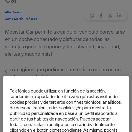
Alba Soriano
Jaime Martín-Peñasco
Movistar Car permite a cualquier vehículo convertirse
en un coche conectado y disfrutar de todas las
ventajas que ello supone. ¡Conectividad, seguridad,
alertas y mucho más!
¿Te imaginas que pudieras convertir tu coche en un
coche conectado
?
Telefónica puede utilizar, en función de la sección,
Telefónica
lanza una iniciativa que te permitirá
subdominio o apartado del sitio web que estés visitando,
actualizar tu vehículo
de una manera muy sencilla.
cookies propias y de terceros con fines técnicos, analíticos,
Movistar Car
es un servicio que conecta el vehículo
de personalización, redes sociales y/o para mostrarte
publicidad personalizada en base a un perfil elaborado a
para hacerlo
más seguro e inteligente
. No necesita
partir de tus hábitos de navegación. Puedes aceptar
casi instalación, ya que funciona a través de un
todas, rechazarlas o configurar su uso individualmente
dispositivo externo y una app móvil, pero puedes ver
clicando en el botón correspondiente. Asimismo, podrás