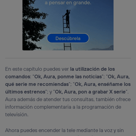
que hayan dado su consentimiento.
Si utilizas
datos móviles
, el marketing será más
personalizado, ya que se basará únicamente en la
navegación del usuario del móvil.
Puedes gestionar los consentimientos Utiq seleccionando
“Administrar Utiq” en la parte inferior de esta página web o
visitando el
portal de privacidad de Utiq
(“consenthub”)
. Para más información, consulta
la
política de privacidad de Utiq
.
En este capítulo puedes ver
la utilización de los
comandos
: “
Ok, Aura, ponme las noticias
”; “
Ok, Aura,
qué serie me recomiendas
”; “
Ok, Aura, enséñame los
últimos estrenos
”; y “
Ok, Aura, pon a grabar X serie
”.
Aura además de atender tus consultas, también ofrece
información complementaria a la programación de
televisión.
Ahora puedes encender la tele mediante la voz y sin