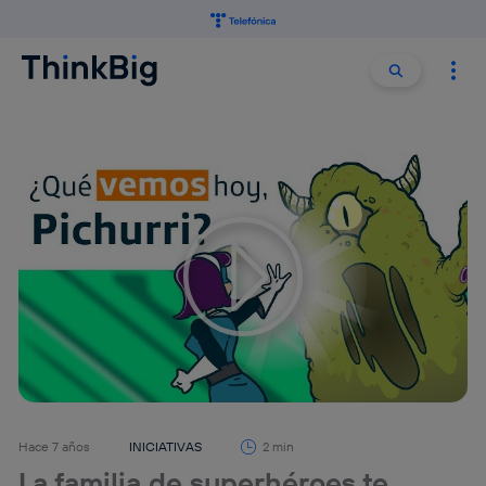
Buscar:
Buscar
Hace 7 años
INICIATIVAS
2 min
La familia de superhéroes te