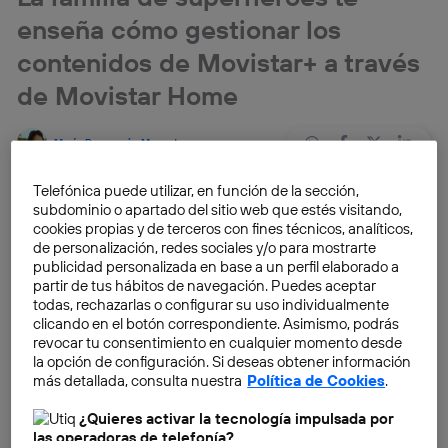
enseña cómo gestionar los
contenidos de Movistar+ a través
de Movistar Home
María Baranguán Mugueta
Telefónica puede utilizar, en función de la sección,
En este nuevo capítulo, el Dr.Tech muestra Movistar
subdominio o apartado del sitio web que estés visitando,
Home como el dispositivo que revoluciona la manera
cookies propias y de terceros con fines técnicos, analíticos,
en la que puedes ver televisión.
de personalización, redes sociales y/o para mostrarte
publicidad personalizada en base a un perfil elaborado a
partir de tus hábitos de navegación. Puedes aceptar
En capítulos anteriores,
Dr.Tech
explicaba algunas de
todas, rechazarlas o configurar su uso individualmente
las funcionalidades básicas de
Movistar Home
, el
clicando en el botón correspondiente. Asimismo, podrás
revocar tu consentimiento en cualquier momento desde
nuevo dispositivo para el hogar
, y también qué va a
la opción de configuración. Si deseas obtener información
descubrir el usuario cuando le llegue a casa. El Dr.
más detallada, consulta nuestra
Política de Cookies
.
Tech, en su nueva aventura 2.0, nos ilustra
lo fácil que
¿Quieres activar la tecnología impulsada por
resulta ver la televisión a través del dispositivo
las operadoras de telefonía?
Movistar Home
y con la ayuda de
Aura
, la Inteligencia