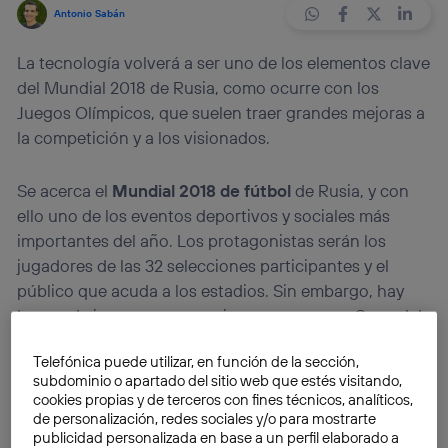
Antonio Sabán
La tecnología volverá a ser uno de los elementos clave
del Mundial 2018 de Rusia, como ocurre con los
Juegos Olímpicos, que suelen traer grandes mejoras a
la competición y a los visionados.
Se acerca el
Mundial 2018 de fútbol
de Rusia, y con
ello uno de los eventos deportivos y sociales más
importantes del año. Los protagonistas serán los
jugadores de las 32 selecciones participantes y el
público que acuda a los estadios. Sin embargo, hay
lances de juego que, por primera vez en una Copa del
Mundo, serán resueltos gracias a la ayuda de la
Telefónica puede utilizar, en función de la sección,
tecnología. Además, la experiencia de los
subdominio o apartado del sitio web que estés visitando,
espectadores que vean la competición desde sus
cookies propias y de terceros con fines técnicos, analíticos,
casas será mejor que nunca, gracias a la llegada de las
de personalización, redes sociales y/o para mostrarte
publicidad personalizada en base a un perfil elaborado a
retransmisiones en 4K
.