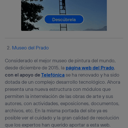
telecomunicaciones vinculada a la conexión que utilizas
(p. ej., número de teléfono móvil).
Este identificador se asigna a la conexión de internet, por
lo que cualquier persona que conecte su dispositivo y
consienta el uso de la tecnología recibirá el mismo
identificador. Típicamente:
Si utilizas una
conexión de banda ancha
(p. ej., Wi-Fi),
el marketing o análisis se realizará en función de las
Museo del Prado
actividades de navegación de los miembros del hogar
que hayan dado su consentimiento.
Considerado el mejor museo de pintura del mundo,
Si utilizas
datos móviles
, el marketing será más
desde diciembre de 2015, la
página web del Prado
,
personalizado, ya que se basará únicamente en la
con el apoyo de
Telefónica
se ha renovado y ha sido
navegación del usuario del móvil.
dotada de un complejo desarrollo tecnológico. Ahora
Puedes gestionar los consentimientos Utiq seleccionando
“Administrar Utiq” en la parte inferior de esta página web o
presenta una nueva estructura con módulos que
visitando el
portal de privacidad de Utiq
permiten la interrelación de las obras de arte y sus
(“consenthub”)
. Para más información, consulta
autores, con actividades, exposiciones, documentos,
la
política de privacidad de Utiq
.
archivos, etc. En la misma portada del site ya es
posible ver el cuidado y la gran calidad de resolución
que los expertos han querido aportar a esta web.