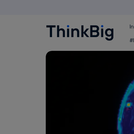
I
Blogthinkbig.com
#