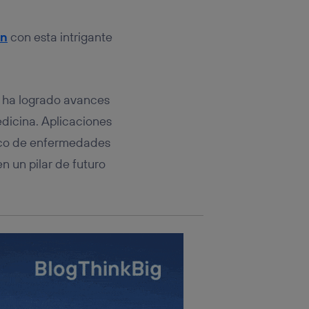
rsona que
tificador.
an
con esta intrigante
sis se
 hogar que
sará
n ha logrado avances
dicina. Aplicaciones
n la parte
onsenthub”)
.
ico de enfermedades
n un pilar de futuro