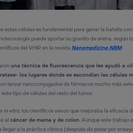
e estas células es fundamental para ganar la batalla con
anotecnología puede aportar su granito de arena, según l
entíficos del VHIR en la revista
Nanomedicine NBM
.
earon
una técnica de fluorescencia que les ayudó a «i
tratase- los lugares donde se escondían las células
on lanzar nanoconjugados de fármacos mucho más selec
este tipo de células del resto del tumor.
os
in vitro
, los científicos vieron que mejoraba la eficacia d
te al
cáncer de mama y de colon
. Aunque este trabajo 
 llegar a la práctica clínica (después de pasar por ensay