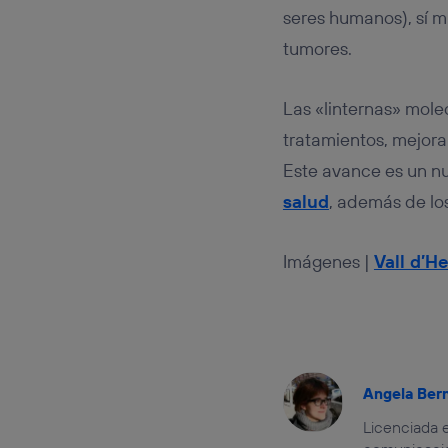
seres humanos), sí m
tumores.
Las «linternas» mole
tratamientos, mejora
Este avance es un nu
salud
, además de lo
Imágenes |
Vall d’H
Angela Ber
Licenciada e