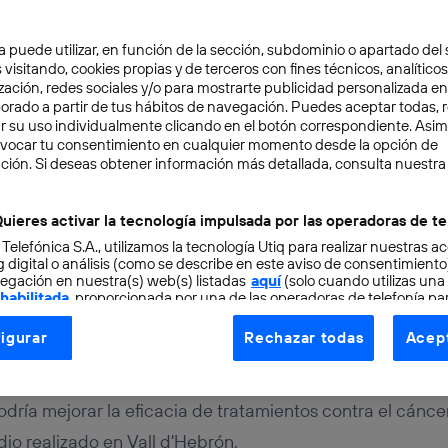
a puede utilizar, en función de la sección, subdominio o apartado del 
 visitando, cookies propias y de terceros con fines técnicos, analíticos
zación, redes sociales y/o para mostrarte publicidad personalizada e
aborado a partir de tus hábitos de navegación. Puedes aceptar todas, 
r su uso individualmente clicando en el botón correspondiente. Asi
evocar tu consentimiento en cualquier momento desde la opción de
OCIMIENTO
2 min
ción. Si deseas obtener información más detallada, consulta nuestra
icina contra el cáncer
uieres activar la tecnología impulsada por las operadoras de te
 Telefónica S.A., utilizamos la tecnología Utiq para realizar nuestras a
 digital o análisis (como se describe en este aviso de consentimient
egación en nuestra(s) web(s) listadas
aquí
(solo cuando utilizas una
 habilitada
, proporcionada por una de las operadoras de telefonía par
tu consentimiento en cada página web).
igurar
Rechazar todas
Acept
ogía Utiq está diseñada con la privacidad como prioridad ofreciéndot
ogía utiliza un identificador cifrado creado por tu
operadora de tele
o tu dirección IP y otra información de la cuenta de cliente de telec
dría mejorar la eficacia de tratamientos contra el cánc
 a la conexión que utilizas (p. ej., número de teléfono móvil).
dio realizado en Vall d'Hebrón.