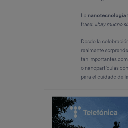
Este iden
conecte s
Típicame
La
nanotecnología
Si util
frase: «
hay mucho sit
realiz
hayan 
Si util
Desde la celebración
únicam
realmente sorprenden
Puedes ge
inferior 
tan importantes como
Para más 
o nanopartículas cont
para el cuidado de la