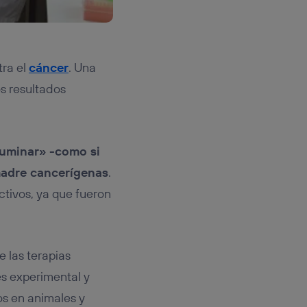
tra el
cáncer
. Una
os resultados
luminar» -como si
 madre cancerígenas
.
tivos, ya que fueron
e las terapias
es experimental y
os en animales y