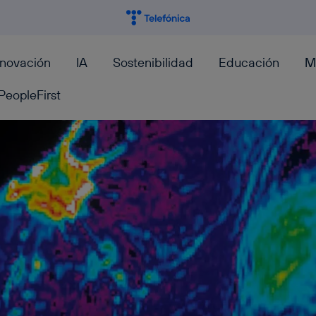
nnovación
IA
Sostenibilidad
Educación
M
PeopleFirst