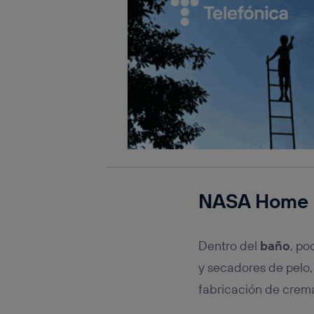
Este iden
conecte s
Típicame
Si util
realiz
hayan 
Si util
únicam
Puedes ge
inferior 
Para más 
NASA Home
Dentro del
baño
, po
y secadores de pelo, 
fabricación de cremas