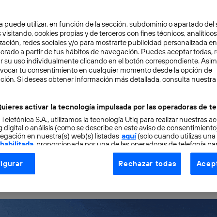
City, un juego interactivo online que permite a los usuar
a puede utilizar, en función de la sección, subdominio o apartado del 
ecnología en los objetos cotidianos. En nuestra casa y ci
 visitando, cookies propias y de terceros con fines técnicos, analíticos
zación, redes sociales y/o para mostrarte publicidad personalizada e
aborado a partir de tus hábitos de navegación. Puedes aceptar todas, 
do fama mundial por sus
misiones en el espacio exteri
r su uso individualmente clicando en el botón correspondiente. Asi
evocar tu consentimiento en cualquier momento desde la opción de
sus avances científicos se aplican de forma generalizada 
ción. Si deseas obtener información más detallada, consulta nuestra
ealidad, ha lanzado
Home & City
, un juego interactivo onl
s aplicaciones de su tecnología en objetos cotidianos.
uieres activar la tecnología impulsada por las operadoras de te
 Telefónica S.A., utilizamos la tecnología Utiq para realizar nuestras a
 digital o análisis (como se describe en este aviso de consentimient
ivulgación científica nos lleva a dos entornos virtuales:
egación en nuestra(s) web(s) listadas
aquí
(solo cuando utilizas una
 habilitada
, proporcionada por una de las operadoras de telefonía par
agencia espacial nos explica brevemente qué dispositivos 
tu consentimiento en cada página web).
igurar
Rechazar todas
Acept
gaciones realizadas a lo largo de sus 60 años de historia.
ogía Utiq está diseñada con la privacidad como prioridad ofreciéndot
ogía utiliza un identificador cifrado creado por tu
operadora de tele
o tu dirección IP y otra información de la cuenta de cliente de telec
 a la conexión que utilizas (p. ej., número de teléfono móvil).