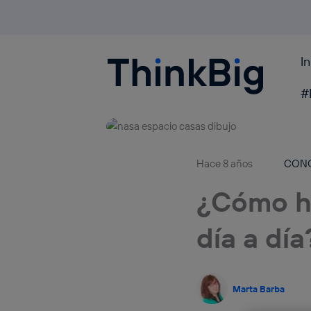
I
Blogthinkbig.com
#
Hace 8 años
CON
¿Cómo h
día a día
Marta Barba