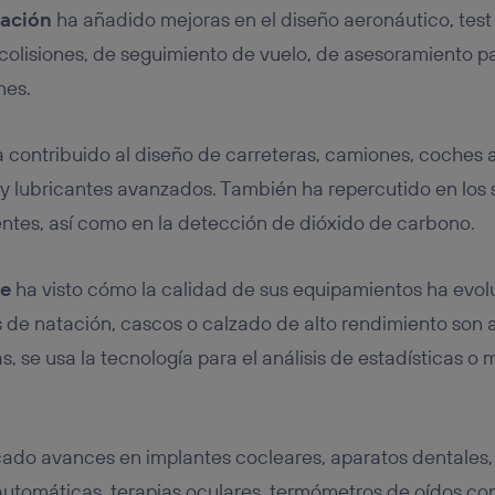
iación
ha añadido mejoras en el diseño aeronáutico, test
icolisiones, de seguimiento de vuelo, de asesoramiento pa
nes.
 contribuido al diseño de carreteras, camiones, coches 
y lubricantes avanzados. También ha repercutido en los 
entes, así como en la detección de dióxido de carbono.
te
ha visto cómo la calidad de sus equipamientos ha evo
es de natación, cascos o calzado de alto rendimiento son 
, se usa la tecnología para el análisis de estadísticas o 
cado avances en implantes cocleares, aparatos dentales, 
utomáticas, terapias oculares, termómetros de oídos con 