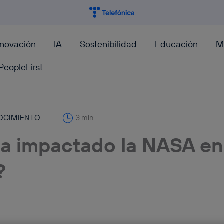
nnovación
IA
Sostenibilidad
Educación
M
PeopleFirst
OCIMIENTO
3 min
a impactado la NASA en
?