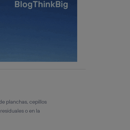
rsona que
tificador.
sis se
 hogar que
sará
n la parte
onsenthub”)
.
de planchas, cepillos
residuales o en la