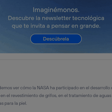
tificador se asigna a la conexión de internet, por lo que cualquier pe
u dispositivo y consienta el uso de la tecnología recibirá el mismo iden
nte:
izas una
conexión de banda ancha
(p. ej., Wi-Fi), el marketing o análi
ará en función de las actividades de navegación de los miembros del
dado su consentimiento.
izas
datos móviles
, el marketing será más personalizado, ya que se ba
ente en la navegación del usuario del móvil.
stionar los consentimientos Utiq seleccionando “Administrar Utiq” e
de esta página web o visitando el
portal de privacidad de Utiq (“c
información, consulta la
política de privacidad de Utiq
.
demos ver cómo la NASA ha participado en el desarrollo 
en el revestimiento de grifos, en el tratamiento de aguas 
 para la piel.