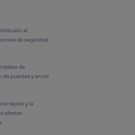
ntribuido al
tocolos de seguridad
 limpieza de
o de puentes y en los
re rápido y la
de plantas
s.