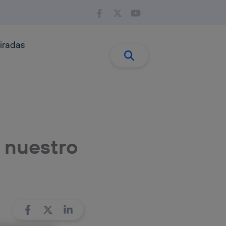
iradas
Buscar:
Buscar
 nuestro