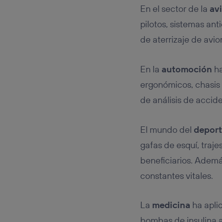
En el sector de la
av
pilotos, sistemas ant
de aterrizaje de avio
En la
automoción
ha
ergonómicos, chasis 
de análisis de accid
El mundo del
depor
gafas de esquí, traj
beneficiarios. Además
constantes vitales.
La
medicina
ha apli
bombas de insulina a