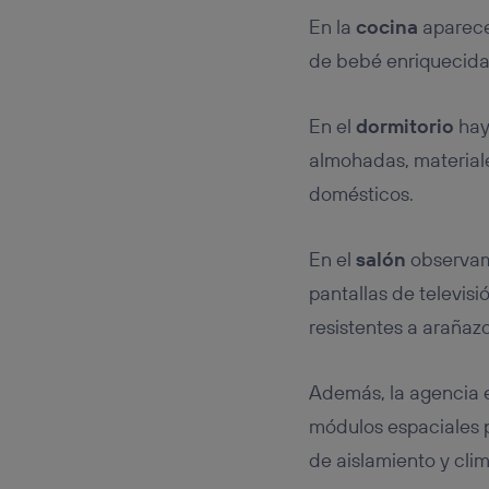
En la
cocina
aparecen
de bebé enriquecida
En el
dormitorio
hay
almohadas, materiale
domésticos.
En el
salón
observamo
pantallas de televisi
resistentes a arañaz
Además, la agencia 
módulos espaciales p
de aislamiento y clim