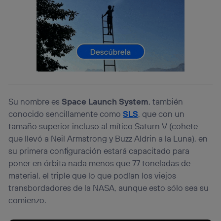
telecomunicaciones vinculada a la conexión que utilizas
(p. ej., número de teléfono móvil).
Este identificador se asigna a la conexión de internet, por
lo que cualquier persona que conecte su dispositivo y
consienta el uso de la tecnología recibirá el mismo
identificador. Típicamente:
Si utilizas una
conexión de banda ancha
(p. ej., Wi-Fi),
el marketing o análisis se realizará en función de las
actividades de navegación de los miembros del hogar
que hayan dado su consentimiento.
Su nombre es
Space Launch System
, también
Si utilizas
datos móviles
, el marketing será más
conocido sencillamente como
SLS
, que con un
personalizado, ya que se basará únicamente en la
tamaño superior incluso al mítico Saturn V (cohete
navegación del usuario del móvil.
que llevó a Neil Armstrong y Buzz Aldrin a la Luna), en
Puedes gestionar los consentimientos Utiq seleccionando
su primera configuración estará capacitado para
“Administrar Utiq” en la parte inferior de esta página web o
poner en órbita nada menos que 77 toneladas de
visitando el
portal de privacidad de Utiq
(“consenthub”)
. Para más información, consulta
material, el triple que lo que podían los viejos
la
política de privacidad de Utiq
.
transbordadores de la NASA, aunque esto sólo sea su
comienzo.