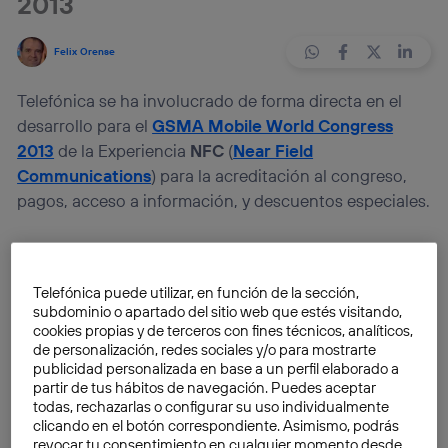
2013
Felix Orense
Telefónica se ha involucrado de forma directa en el
desarrollo para el
GSMA Mobile World Congress
2013
de la Experiencia
NFC
(
Near Field
Communications
) para la acreditación al congreso,
pagos, acceso a información, y descuentos especiales.
Los 70.000 asistentes al Congress que dispongan de
un terminal NFC, podrán disfrutar la experiencia.
Telefónica puede utilizar, en función de la sección,
Únicamente los que en su país de origen tengan
subdominio o apartado del sitio web que estés visitando,
disponible del servicio de pago móvil NFC podrán
cookies propias y de terceros con fines técnicos, analíticos,
de personalización, redes sociales y/o para mostrarte
disfrutar de la experiencia completa. Adicionalmente,
publicidad personalizada en base a un perfil elaborado a
desde el 24 de febrero
GSMA y Sony
regalarán a
partir de tus hábitos de navegación. Puedes aceptar
3.500 de los asistentes un smartphone de última
todas, rechazarlas o configurar su uso individualmente
TM
clicando en el botón correspondiente. Asimismo, podrás
generación,
Xperia
T
de
Sony
, con servicio NFC y
revocar tu consentimiento en cualquier momento desde