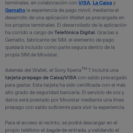
consienta el uso de la tecnología recibirá el mismo
terminales, en colaboración con
VISA
,
La Caixa
y
identificador. Típicamente:
Gemalto
la experiencia de pago móvil, mediante el
Si utilizas una
conexión de banda ancha
(p. ej., Wi-Fi),
desarrollo de una aplicación Wallet ya precargada en
el marketing o análisis se realizará en función de las
los propios terminales. El desarrollado de la aplicación
actividades de navegación de los miembros del hogar
que hayan dado su consentimiento.
ha corrido a cargo de
Telefónica Digital
. Gracias a
Si utilizas
datos móviles
, el marketing será más
Gemalto, fabricante de SIM, el elemento de pago
personalizado, ya que se basará únicamente en la
quedará incluido como parte segura dentro de la
navegación del usuario del móvil.
propia SIM de Movistar.
Puedes gestionar los consentimientos Utiq seleccionando
“Administrar Utiq” en la parte inferior de esta página web o
TM
Además del Wallet, el Sony Xperia
T incluirá una
visitando el
portal de privacidad de Utiq
(“consenthub”)
. Para más información, consulta
tarjeta prepago de Caixa/VISA
con saldo precargado
la
política de privacidad de Utiq
.
para gastar. Esta tarjeta ha sido certificada con el más
alto grado de seguridad bancaria. El servicio de voz y
datos será prestado por Movistar mediante una línea
prepago con saldo suficiente para vivir la experiencia.
Para el acceso al recinto, se podrá descargar en el
propio teléfono el
bagde
de entrada, y validando el