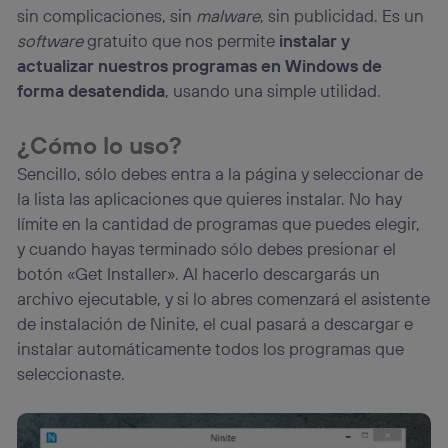
La tecnología utiliza un identificador cifrado creado por tu
sin complicaciones, sin
malware
, sin publicidad. Es un
operadora de telefonía
, utilizando tu dirección IP y otra
software
gratuito que nos permite
instalar y
información de la cuenta de cliente de
actualizar nuestros programas en Windows de
telecomunicaciones vinculada a la conexión que utilizas
(p. ej., número de teléfono móvil).
forma desatendida
, usando una simple utilidad.
Este identificador se asigna a la conexión de internet, por
lo que cualquier persona que conecte su dispositivo y
¿Cómo lo uso?
consienta el uso de la tecnología recibirá el mismo
identificador. Típicamente:
Sencillo, sólo debes entra a la página y seleccionar de
Si utilizas una
conexión de banda ancha
(p. ej., Wi-Fi),
la lista las aplicaciones que quieres instalar. No hay
el marketing o análisis se realizará en función de las
límite en la cantidad de programas que puedes elegir,
actividades de navegación de los miembros del hogar
y cuando hayas terminado sólo debes presionar el
que hayan dado su consentimiento.
botón «Get Installer». Al hacerlo descargarás un
Si utilizas
datos móviles
, el marketing será más
archivo ejecutable, y si lo abres comenzará el asistente
personalizado, ya que se basará únicamente en la
navegación del usuario del móvil.
de instalación de Ninite, el cual pasará a descargar e
Puedes gestionar los consentimientos Utiq seleccionando
instalar automáticamente todos los programas que
“Administrar Utiq” en la parte inferior de esta página web o
seleccionaste.
visitando el
portal de privacidad de Utiq
(“consenthub”)
. Para más información, consulta
la
política de privacidad de Utiq
.