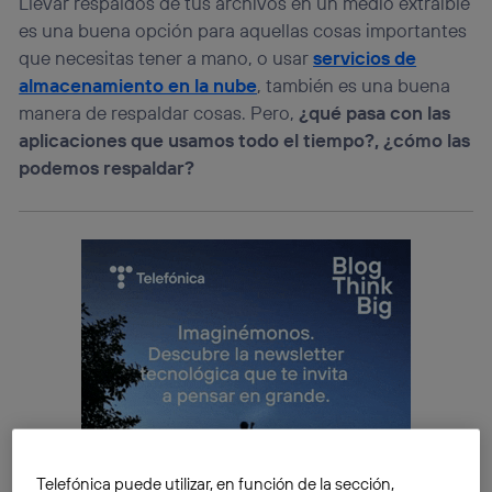
Llevar respaldos de tus archivos en un medio extraíble
es una buena opción para aquellas cosas importantes
que necesitas tener a mano, o usar
servicios de
almacenamiento en la nube
, también es una buena
manera de respaldar cosas. Pero,
¿qué pasa con las
aplicaciones que usamos todo el tiempo?, ¿cómo las
podemos respaldar?
Telefónica puede utilizar, en función de la sección,