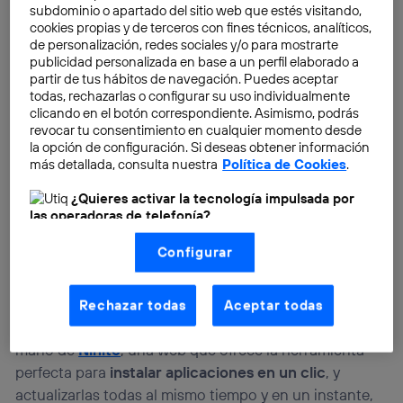
subdominio o apartado del sitio web que estés visitando,
cookies propias y de terceros con fines técnicos, analíticos,
de personalización, redes sociales y/o para mostrarte
publicidad personalizada en base a un perfil elaborado a
partir de tus hábitos de navegación. Puedes aceptar
todas, rechazarlas o configurar su uso individualmente
clicando en el botón correspondiente. Asimismo, podrás
Ninite
revocar tu consentimiento en cualquier momento desde
En el caso de los programas, simplemente copiar los
la opción de configuración. Si deseas obtener información
más detallada, consulta nuestra
Política de Cookies
.
ejecutables en una carpeta dentro de un pendrive, no
es la mejor opción. Primero porque en un par de
¿Quieres activar la tecnología impulsada por
meses o incluso semanas, ya están desactualizados, y
las operadoras de telefonía?
segundo no es la alternativa más práctica en caso de
Nosotros, Telefónica S.A., utilizamos la tecnología Utiq para
Configurar
realizar nuestras acciones de marketing digital o análisis
emergencia, y seguramente vas a olvidar algo
(como se describe en este aviso de consentimiento)
importante.
basadas en tu navegación en nuestra(s) web(s)
listadas
aquí
(solo cuando utilizas una
conexión a
Rechazar todas
Aceptar todas
internet habilitada
, proporcionada por una de las
Para estos casos, una solución ideal nos viene de la
operadoras de telefonía participantes, y otorgas tu
consentimiento en cada página web).
mano de
Ninite
, una web que ofrece la herramienta
La tecnología Utiq está diseñada con la privacidad como
perfecta para
instalar aplicaciones en un clic
, y
prioridad ofreciéndote elección y control.
actualizarlas todas al mismo tiempo y en un instante,