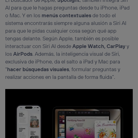
AI para que le hagas preguntas desde tu iPhone, iPad
o Mac. Y en los
menús contextuales
de todo el
sistema encontrarás siempre alguna alusión a Siri AI
para que le pidas cualquier cosa según qué app
tengas delante. Según Apple, también es posible
interactuar con Siri AI desde
Apple Watch, CarPlay
y
los
AirPods
. Además, la inteligencia visual de Siri,
exclusiva de iPhone, da el salto a iPad y Mac para
“
hacer búsquedas visuales
, formular preguntas y
realizar acciones en la pantalla de forma fluida”.