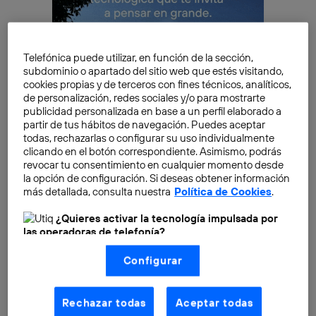
Telefónica puede utilizar, en función de la sección,
subdominio o apartado del sitio web que estés visitando,
cookies propias y de terceros con fines técnicos, analíticos,
de personalización, redes sociales y/o para mostrarte
publicidad personalizada en base a un perfil elaborado a
partir de tus hábitos de navegación. Puedes aceptar
todas, rechazarlas o configurar su uso individualmente
clicando en el botón correspondiente. Asimismo, podrás
revocar tu consentimiento en cualquier momento desde
En un artículo anterior sobre
predicciones de Apple
la opción de configuración. Si deseas obtener información
para 2026
, uno de los temas más comentados por los
más detallada, consulta nuestra
Política de Cookies
.
expertos era el probable lanzamiento de
una nueva
¿Quieres activar la tecnología impulsada por
Siri integrada con Apple Intelligence
. Algo que se ha
las operadoras de telefonía?
hecho realidad. Apple está a mucha distancia de su
Nosotros, Telefónica S.A., utilizamos la tecnología Utiq para
competencia en este sentido, a pesar de que sus chips
Configurar
realizar nuestras acciones de marketing digital o análisis
y dispositivos pueden
ejecutar aplicaciones y
(como se describe en este aviso de consentimiento)
basadas en tu navegación en nuestra(s) web(s)
modelos de IA
en modo local con relativa facilidad.
listadas
aquí
(solo cuando utilizas una
conexión a
Rechazar todas
Aceptar todas
Pero está obligada a tener su propio asistente de IA. Y
internet habilitada
, proporcionada por una de las