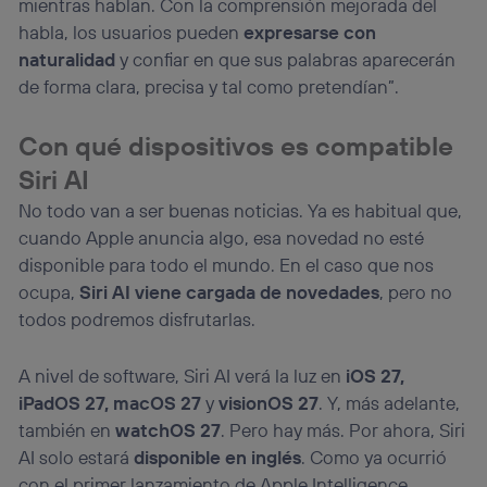
mientras hablan. Con la comprensión mejorada del
habla, los usuarios pueden
expresarse con
naturalidad
y confiar en que sus palabras aparecerán
de forma clara, precisa y tal como pretendían”.
Con qué dispositivos es compatible
Siri AI
No todo van a ser buenas noticias. Ya es habitual que,
cuando Apple anuncia algo, esa novedad no esté
disponible para todo el mundo. En el caso que nos
ocupa,
Siri AI viene cargada de novedades
, pero no
todos podremos disfrutarlas.
A nivel de software, Siri AI verá la luz en
iOS 27,
iPadOS 27, macOS 27
y
visionOS 27
. Y, más adelante,
también en
watchOS 27
. Pero hay más. Por ahora, Siri
AI solo estará
disponible en inglés
. Como ya ocurrió
con el primer lanzamiento de Apple Intelligence,