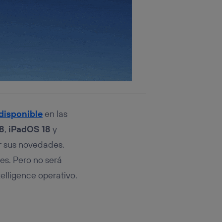
disponible
en las
18
,
iPadOS 18
y
r sus novedades,
es. Pero no será
telligence operativo.