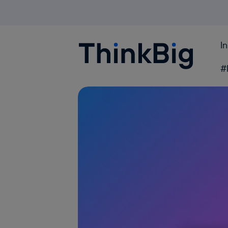
I
Blogthinkbig.com
#