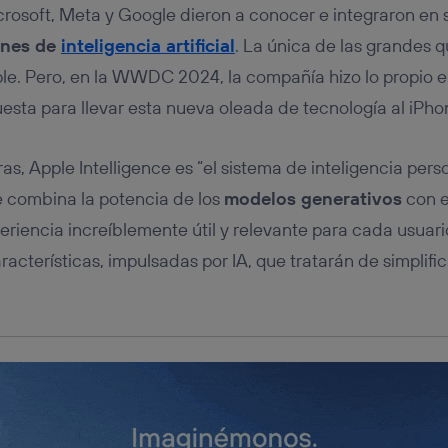
tificador se asigna a la conexión de internet, por lo que cualquier pe
rosoft, Meta y Google dieron a conocer e integraron en
u dispositivo y consienta el uso de la tecnología recibirá el mismo iden
nte:
ones de
inteligencia artificial
. La única de las grandes 
izas una
conexión de banda ancha
(p. ej., Wi-Fi), el marketing o análi
le. Pero, en la WWDC 2024, la compañía hizo lo propio e
ará en función de las actividades de navegación de los miembros del
uesta para llevar esta nueva oleada de tecnología al iPhon
dado su consentimiento.
izas
datos móviles
, el marketing será más personalizado, ya que se ba
ente en la navegación del usuario del móvil.
as, Apple Intelligence es “el sistema de inteligencia pers
stionar los consentimientos Utiq seleccionando “Administrar Utiq” e
 combina la potencia de los
modelos generativos
con 
de esta página web o visitando el
portal de privacidad de Utiq (“c
información, consulta la
política de privacidad de Utiq
.
riencia increíblemente útil y relevante para cada usuario
racterísticas, impulsadas por IA, que tratarán de simplif