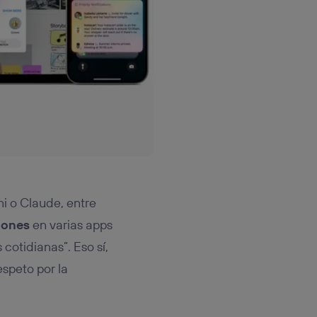
i o Claude, entre
iones
en varias apps
 cotidianas”. Eso sí,
espeto por la