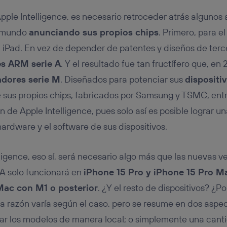
pple Intelligence, es necesario retroceder atrás algunos
l mundo
anunciando sus propios chips
. Primero, para el
l iPad. En vez de depender de patentes y diseños de terc
s ARM serie A
. Y el resultado fue tan fructífero que, e
dores serie M
. Diseñados para potenciar sus
dispositi
e sus propios chips, fabricados por Samsung y TSMC, entr
n de Apple Intelligence, pues solo así es posible lograr u
hardware y el software de sus dispositivos.
ligence, eso sí, será necesario algo más que las nuevas v
IA solo funcionará en
iPhone 15 Pro y iPhone 15 Pro Ma
Mac con M1 o posterior
. ¿Y el resto de dispositivos? ¿P
La razón varía según el caso, pero se resume en dos aspec
tar los modelos de manera local; o simplemente una can