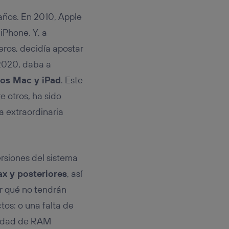
 años. En 2010, Apple
 iPhone. Y, a
eros, decidía apostar
n 2020, daba a
vos Mac y iPad
. Este
e otros, ha sido
na extraordinaria
ersiones del sistema
x y posteriores
, así
or qué no tendrán
tos: o una falta de
tidad de RAM