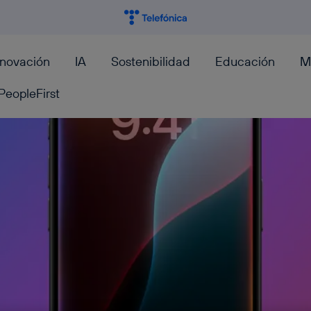
nnovación
IA
Sostenibilidad
Educación
M
PeopleFirst