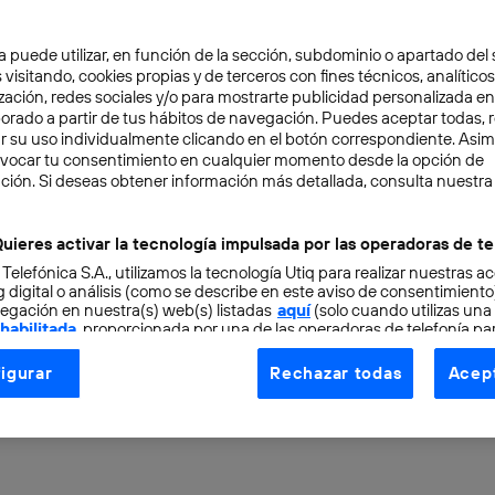
a puede utilizar, en función de la sección, subdominio o apartado del 
 visitando, cookies propias y de terceros con fines técnicos, analíticos
zación, redes sociales y/o para mostrarte publicidad personalizada e
aborado a partir de tus hábitos de navegación. Puedes aceptar todas, 
r su uso individualmente clicando en el botón correspondiente. Asi
evocar tu consentimiento en cualquier momento desde la opción de
ENCIA ARTIFICIAL
9 min
ción. Si deseas obtener información más detallada, consulta nuestra
ple Intelligence: la IA 
uieres activar la tecnología impulsada por las operadoras de te
 Telefónica S.A., utilizamos la tecnología Utiq para realizar nuestras a
á con ChatGPT, Gemini 
 digital o análisis (como se describe en este aviso de consentimient
egación en nuestra(s) web(s) listadas
aquí
(solo cuando utilizas una
 habilitada
, proporcionada por una de las operadoras de telefonía par
 iPhone, iPad y Mac
tu consentimiento en cada página web).
igurar
Rechazar todas
Acept
ogía Utiq está diseñada con la privacidad como prioridad ofreciéndot
ogía utiliza un identificador cifrado creado por tu
operadora de tele
o tu dirección IP y otra información de la cuenta de cliente de telec
 a la conexión que utilizas (p. ej., número de teléfono móvil).