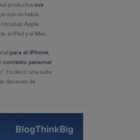
rsona que
 sus productos
sus
tificador.
que aún no había
sis se
 introdujo Apple
 hogar que
e, el iPad y el Mac.
sará
onal
para el iPhone,
n la parte
el
contexto personal
onsenthub”)
.
”. Es decir: una suite
icar decenas de