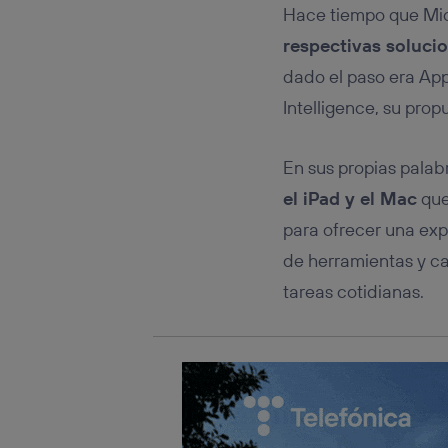
Este iden
Hace tiempo que Mic
conecte s
Típicame
respectivas soluci
Si util
dado el paso era App
realiz
Intelligence, su prop
hayan 
Si util
únicam
En sus propias palabr
Puedes ge
el iPad y el Mac
que
inferior 
Para más 
para ofrecer una expe
de herramientas y ca
tareas cotidianas.