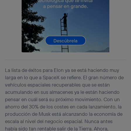
navegación del usuario del móvil.
Puedes gestionar los consentimientos Utiq seleccionando
“Administrar Utiq” en la parte inferior de esta página web o
visitando el
portal de privacidad de Utiq
(“consenthub”)
. Para más información, consulta
la
política de privacidad de Utiq
.
La lista de éxitos para Elon ya se está haciendo muy
larga en lo que a SpaceX se refiere. El gran número de
vehículos espaciales recuperables que se están
acumulando en sus almacenes ya le están haciendo
pensar en cuál será su próximo movimiento. Con un
ahorro del 30% de los costes en cada lanzamiento, la
producción de Musk está alcanzando la economía de
escala al nivel del negocio espacial. Nunca antes
había sido tan rentable salir de la Tierra. Ahora,