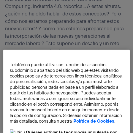
Computing, Industria 4.0, robótica… A estas alturas,
¿quién no ha oído hablar de estos conceptos? Pero
cómo nos estamos preparando para afrontar estos
nuevos retos? Y cómo nos estamos preparando para
la incorporación de las nuevas generaciones al
mercado laboral? Esto supone un desafío y un reto
que instituciones educativas y empresas tienen que
saber manejar.
Telefónica puede utilizar, en función de la sección,
subdominio o apartado del sitio web que estés visitando,
Más que nunca, para las marcas es fundamental saber
cookies propias y de terceros con fines técnicos, analíticos,
cuáles son los valores y reglas del juego de estos
de personalización, redes sociales y/o para mostrarte
publicidad personalizada en base a un perfil elaborado a
jóvenes, a fin de poder captar y retener el talento, en
partir de tus hábitos de navegación. Puedes aceptar
un entorno cada vez más competitivo, y donde los
todas, rechazarlas o configurar su uso individualmente
perfiles técnicos especializados en TIC van a escasear.
clicando en el botón correspondiente. Asimismo, podrás
revocar tu consentimiento en cualquier momento desde
la opción de configuración. Si deseas obtener información
más detallada, consulta nuestra
Política de Cookies
.
¿Quieres activar la tecnología impulsada por