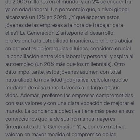
de 2.000 millones en el mundo, y un 2% se encuentra
actividades de navegación de los miembros del hogar
ya en edad laboral. Un porcentaje que, a nivel global,
que hayan dado su consentimiento.
alcanzará un 12% en 2020. ¿Y qué esperan estos
Si utilizas
datos móviles
, el marketing será más
personalizado, ya que se basará únicamente en la
jóvenes de las empresas a la hora de trabajar para
navegación del usuario del móvil.
ellas? La Generación Z antepone el desarrollo
Puedes gestionar los consentimientos Utiq seleccionando
profesional a la estabilidad financiera, prefiere trabajar
“Administrar Utiq” en la parte inferior de esta página web o
en proyectos de jerarquías diluidas, considera crucial
visitando el
portal de privacidad de Utiq
(“consenthub”)
. Para más información, consulta
la conciliación entre vida laboral y personal, y aspira al
la
política de privacidad de Utiq
.
autoempleo (un 20% más que los millennials). Otro
dato importante, estos jóvenes asumen con total
naturalidad la movilidad geográfica: calculan que se
mudarán de casa unas 15 veces a lo largo de sus
vidas. Además, prefieren las empresas comprometidas
con sus valores y con una clara vocación de mejorar el
mundo. La conciencia colectiva tiene más peso en sus
convicciones que la de sus hermanos mayores
(integrantes de la Generación Y) y, por este motivo,
valoran en mayor medida el compromiso de las