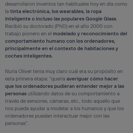
identificador. Típicamente:
desarrollaron inventos tan habituales hoy en día como
Si utilizas una
conexión de banda ancha
(p. ej., Wi-Fi),
la
tinta electrónica, los wearables, la ropa
el marketing o análisis se realizará en función de las
inteligente o incluso las populares Google Glass
.
actividades de navegación de los miembros del hogar
Recibió su doctorado (PhD) en el año 2000 con
que hayan dado su consentimiento.
trabajo pionero en el
modelado y reconocimiento del
Si utilizas
datos móviles
, el marketing será más
personalizado, ya que se basará únicamente en la
comportamiento humano con los ordenadores,
navegación del usuario del móvil.
principalmente en el contexto de habitaciones y
Puedes gestionar los consentimientos Utiq seleccionando
coches inteligentes.
“Administrar Utiq” en la parte inferior de esta página web o
visitando el
portal de privacidad de Utiq
(“consenthub”)
. Para más información, consulta
Nuria Oliver tenía muy claro cuál era su propósito en
la
política de privacidad de Utiq
.
esta primera etapa: “quería
averiguar cómo hacer
que los ordenadores pudieran entender mejor a las
personas
utilizando datos de su comportamiento a
través de sensores, cámaras, etc., todo aquello que
nos pueda ayudar a modelar a los humanos y que los
ordenadores puedan interactuar mejor con las
personas”.