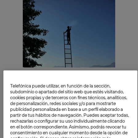
Telefónica puede utilizar, en función de la sección,
Así pues, Nuria consiguió una de las prestigiosas
subdominio o apartado del sitio web que estés visitando,
becas de la
Fundación Obra Social La Caixa
para
cookies propias y de terceros con fines técnicos, analíticos,
desarrollar un doctorado en una de las mejores
de personalización, redes sociales y/o para mostrarte
universidades de Estados Unidos. Fue aceptada en
publicidad personalizada en base a un perfil elaborado a
partir de tus hábitos de navegación. Puedes aceptar todas,
todas las universidades a las que aplicó, las mejores
rechazarlas o configurar su uso individualmente clicando
del país norteamericano en su campo de
en el botón correspondiente. Asimismo, podrás revocar tu
investigación, incluyendo
Stanford, Carnegie Mellon,
consentimiento en cualquier momento desde la opción de